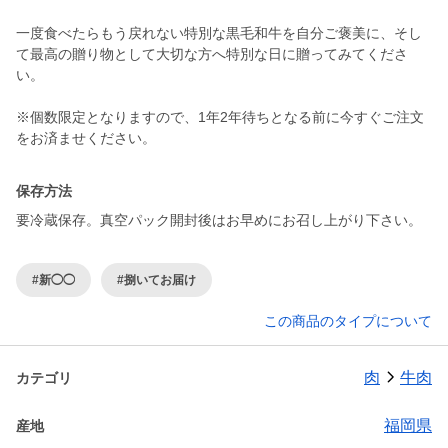
一度食べたらもう戻れない特別な黒毛和牛を自分ご褒美に、そし
て最高の贈り物として大切な方へ特別な日に贈ってみてくださ
い。
※個数限定となりますので、1年2年待ちとなる前に今すぐご注文
をお済ませください。
保存方法
要冷蔵保存。真空パック開封後はお早めにお召し上がり下さい。
#新◯◯
#捌いてお届け
この商品のタイプについて
肉
牛肉
カテゴリ
福岡県
産地