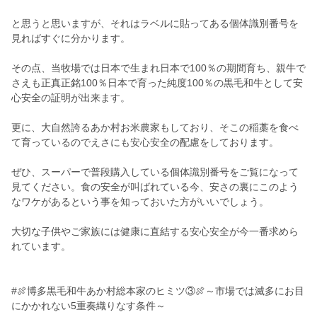
と思うと思いますが、それはラベルに貼ってある個体識別番号を
見ればすぐに分かります。
その点、当牧場では日本で生まれ日本で100％の期間育ち、親牛で
さえも正真正銘100％日本で育った純度100％の黒毛和牛として安
心安全の証明が出来ます。
更に、大自然誇るあか村お米農家もしており、そこの稲藁を食べ
て育っているのでえさにも安心安全の配慮をしております。
ぜひ、スーパーで普段購入している個体識別番号をご覧になって
見てください。食の安全が叫ばれている今、安さの裏にこのよう
なワケがあるという事を知っておいた方がいいでしょう。
大切な子供やご家族には健康に直結する安心安全が今一番求めら
れています。
#🍖博多黒毛和牛あか村総本家のヒミツ③🍖～市場では滅多にお目
にかかれない5重奏織りなす条件～