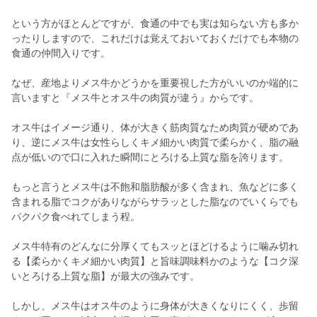
という方がほとんどですが、食通の中でも実は知らない方も多か
ったりしますので、これだけは覚えておいておくだけでも本物の
食通の仲間入りです。
なぜ、産地よりメス牛かどうかを重要視した方がいいのか端的に
言いますと『メス牛とオス牛の肉質が違う』からです。
オス牛はイメージ通り、体が大きく筋肉質なため肉質が硬めであ
り、逆にメス牛は女性らしくキメ細かい肉質で柔らかく、脂の融
点が低いので口に入れた瞬間にとろける上質な脂を誇ります。
もっと言うとメス牛は不飽和脂肪酸が多く含まれ、魚などに多く
含まれる脂でコクがありながらサラッとした脂なのでいくらでも
パクパク食べれてしまう程。
メス牛特有のどんなに分厚くてもスッとほどけるように噛み切れ
る【柔らかくキメ細かい肉質】と旨味調味料かのような【コク深
いとろける上質な脂】が最大の強みです。
しかし、メス牛はオス牛のように身体が大きくなりにくく、歩留