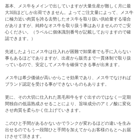
基本、メス牛をメインで出していますが大量生産が難しく月に最
大3頭ほどしか出荷できません。よってご注文量によって、メス牛
に極力近い肉質を誇る去勢したオス牛を取り扱い供給量する場合
がありますが、純粋なオス牛を取り扱う事はありませんのでご安
心ください。（ラベルに個体識別番号が記載しておりますので確
認できます。）
先述したようにメス牛は仕入れが困難で卸業者でも手に入らない
事もあるほどでありますが、出産から販売まで一貫体制で取り扱
っているので、安定してメス牛を確保できる事が出来ます。
メス牛は希少価値が高いからこそ効果であり、メス牛でなければ
ブランド認定を受ける事ができないものもあります。
更に、その大切に仕入れた黒毛和牛をすぐ出すのではなく一定期
間独自の低温熟成させることにより、旨味成分のアミノ酸に変化
させ肉質を柔らかく仕上げていきます。
このひと手間があるかないかでランクが変わるほどの違いを生み
出せるのでもう一段階ひと手間を加えてからお客様のもとへお届
けさせて頂きます。