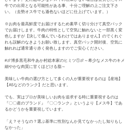
牛での出荷となる可能性がある事、十分ご理解の上ご注文下さ
い。（去勢オス牛でも遜色ないほどに仕上げています。）
※お肉を最高鮮度でお届けするため素早く切り分けて真空パック
でお届けします。牛肉の特性として空気に触れないと一部黒く変
色しますが【決して傷んでいるわけではありません】のでくれぐ
れも誤解のなきようお願い致します。真空パック開封後、空気に
触れれば通常通り赤く発色しますのでご安心ください。
#🍖博多黒毛和牛あか村総本家のヒミツ①🍖～希少なメス牛のキメ
細やかな肉質に甘くほどける脂～
美味しい牛肉の選び方として多くの人が重要視するのは【産地】
【A5などのランク】だと思います。
でも、実はプロが美味しいお肉を追求する時に重要視するのは
『〇〇産のブランド』『〇〇ランク』というより【メス牛】であ
るかどうかを重要視しています。
「え？そうなの？選ぶ基準に性別なんか見てなかったし知りもし
なかった」