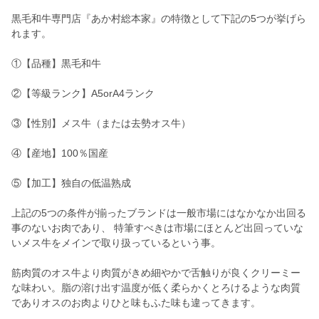
黒毛和牛専門店『あか村総本家』の特徴として下記の5つが挙げら
れます。
①【品種】黒毛和牛
②【等級ランク】A5orA4ランク
③【性別】メス牛（または去勢オス牛）
④【産地】100％国産
⑤【加工】独自の低温熟成
上記の5つの条件が揃ったブランドは一般市場にはなかなか出回る
事のないお肉であり、 特筆すべきは市場にほとんど出回っていな
いメス牛をメインで取り扱っているという事。
筋肉質のオス牛より肉質がきめ細やかで舌触りが良くクリーミー
な味わい。脂の溶け出す温度が低く柔らかくとろけるような肉質
でありオスのお肉よりひと味もふた味も違ってきます。