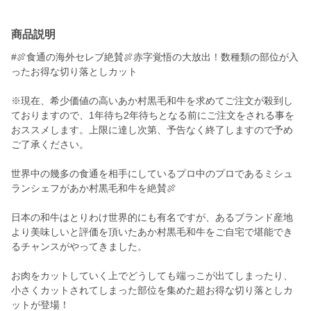
商品説明
#🍖食通の海外セレブ絶賛🍖赤字覚悟の大放出！数種類の部位が入
ったお得な切り落としカット
※現在、希少価値の高いあか村黒毛和牛を求めてご注文が殺到し
ておりますので、1年待ち2年待ちとなる前にご注文をされる事を
おススメします。上限に達し次第、予告なく終了しますので予め
ご了承ください。
世界中の幾多の食通を相手にしているプロ中のプロであるミシュ
ランシェフがあか村黒毛和牛を絶賛🍖
日本の和牛はとりわけ世界的にも有名ですが、あるブランド産地
より美味しいと評価を頂いたあか村黒毛和牛をご自宅で堪能でき
るチャンスがやってきました。
お肉をカットしていく上でどうしても端っこが出てしまったり、
小さくカットされてしまった部位を集めた超お得な切り落としカ
ットが登場！