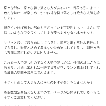
様々な部位、様々な切り落とし方があるので、部位や形によって
色んな味わいが楽しめ、かつお得な切り落としは絶大な人気を誇
ります。
運良くいけば極上の部位も混ざっている可能性もあり、まさに宝
探しのようなワクワクしてしまう夢のような食べ比べセット。
ササっと焼いて焼き肉にしても良し、脂溶け出す煮込み料理にし
ても良し、野菜と絡めて濃厚ない炒め物にしても良し、調理方法
も万能に適応し使い方に困りません。
これを一人で楽しむのでなく大勢で楽しめば、仲間の絆はさらに
深まり、お酒も加われば一瞬で日常がワンランク格上げしてくれ
る最高の空間を濃厚に味わえます。
今すぐ計画して大切な人に幸せのおすそ分けをしませんか？
※個数限定商品となりますので、ページが公開されているうちに
今すぐご注文してください。