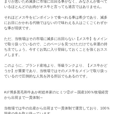
まりが悪いため滅多に市場に出回る事がなく、みなさんが食べて
いるほとんどのお肉がオス牛と言っても過言ではありません。
それほどメス牛をピンポイントで食べれる事は希少であり、滅多
にお目にかかれる代物ではないので味わえる人はごくごくわずか
な事が現状です。
ただ、当牧場はその市場に滅多に出回らない【メス牛】をメイン
で取り扱っているので、このページを見つけただけでも幸運の持
ち主でしょう。今すぐお気に入り登録しておくことを強くおスス
メします。
このように、ブランド産地より、等級ランクより、【メス牛かど
うか】が重要であり、当牧場ではそのメス牛をメインで取り扱っ
ているので圧倒的な人気を誇る所以でもあるのです。
#🍖博多黒毛和牛あか村総本家のヒミツ②🍖～国産100％牧場経営
から出荷まで一貫体制～
当牧場では牛の出産から出荷まで一貫体制で運営しており、100％
国産の牛を取り扱っています。