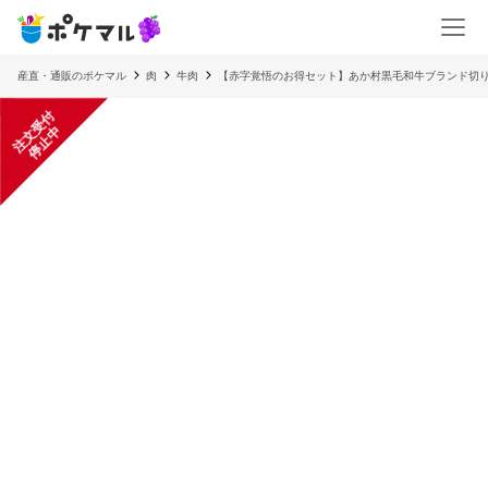
産直・通販のポケマル
肉
牛肉
【赤字覚悟のお得セット】あか村黒毛和牛ブランド切り
注
文
受
付
停
止
中