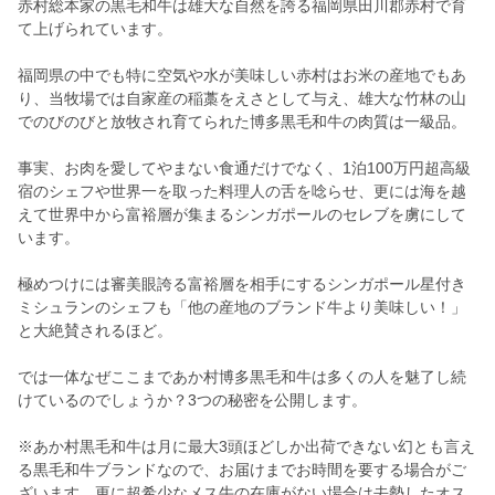
赤村総本家の黒毛和牛は雄大な自然を誇る福岡県田川郡赤村で育
て上げられています。
福岡県の中でも特に空気や水が美味しい赤村はお米の産地でもあ
り、当牧場では自家産の稲藁をえさとして与え、雄大な竹林の山
でのびのびと放牧され育てられた博多黒毛和牛の肉質は一級品。
事実、お肉を愛してやまない食通だけでなく、1泊100万円超高級
宿のシェフや世界一を取った料理人の舌を唸らせ、更には海を越
えて世界中から富裕層が集まるシンガポールのセレブを虜にして
います。
極めつけには審美眼誇る富裕層を相手にするシンガポール星付き
ミシュランのシェフも「他の産地のブランド牛より美味しい！」
と大絶賛されるほど。
では一体なぜここまであか村博多黒毛和牛は多くの人を魅了し続
けているのでしょうか？3つの秘密を公開します。
※あか村黒毛和牛は月に最大3頭ほどしか出荷できない幻とも言え
る黒毛和牛ブランドなので、お届けまでお時間を要する場合がご
ざいます。更に超希少なメス牛の在庫がない場合は去勢したオス