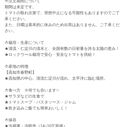
🍅注文期間について
期間は未定です。
トマトの取れ次第で、突然中止になる可能性もありますのでご了
承ください。
また、日曜は基本的に休みのため出荷はありません、ご了承くだ
さい。
🍅栽培・生産について
★清流・仁淀川の清水と、全国有数の日射量を誇る太陽の恵み！
★ロックウール栽培で安心・安全なトマトを供給！
🍅産地の特徴
【高知市春野町】
★高知県の中心。清流仁淀川が流れ、太平洋に臨む場所。
🍅食べ方 ※何でも合います✨
★サラダなどの生食で
★トマトスープ・パスタソース・ジャム
★炊き込みご飯でも簡単おいしく！
🍅保存
★冷蔵庫・冷暗所（14~10℃前後）