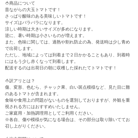
🍅商品について
昔ながらの大玉トマトです！
さっぱり酸味のある美味しいトマトです！
サイズはバラバラになります。
涼しい時期は大きいサイズが多めになります。
逆に、暑い時期は小さいものが増えます。
また、色味に関しては、過熟や割れ防止の為、発送時は少し青め
で出荷します。
ただし、地域によっては到着まで２日かかることもあり、到着時
にはもう少し赤くなって到着します。
配送するのは出荷日の朝に収穫した採れたてトマトです！
🍅訳アリとは？
傷、変形、色むら、チャック果、白い斑点模様など、見た目に難
のあるトマトが含まれます。
食味や食用上の問題がないものを選別しておりますが、外観を重
視される方にはおすすめいたしません。
ご家庭用・加熱調理用としてご利用ください。
※各自、傷や模様が気になる場合は、その部分は取り除いててお
召し上がりください。