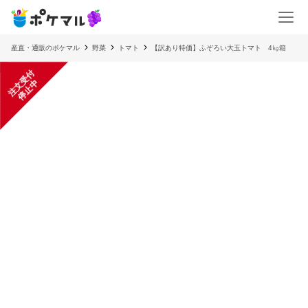
産直・通販のポケマル
野菜
トマト
【訳あり特価】ふぞろい大玉トマト 4㎏箱
注
文
受
付
停
止
中