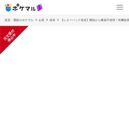
産直・通販のポケマル
お茶
抹茶
【レターパック発送】開拓から農薬不使用！有機抹茶
注
文
受
付
停
止
中