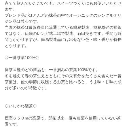
点てて飲んでいただいても、スイーツづくりにもお使いいただけ
ます。
ブレンド品がほとんどの抹茶の中でオーガニックのシングルオリ
ジン品は希少です。
当園の抹茶は最近多量に流通している簡易製造、簡易粉砕の抹茶
ではなく、伝統のレンガ式工場で製造、石臼挽きです。手間も時
間もかかりますが、簡易製造品には出せない色・味・香りが特長
となります。
◇一番茶葉100%◇
抹茶４種のどの商品も、一番摘みの茶葉100%です。
冬を越えて春の芽生えとともにその栄養分をたくさん含んだ一番
茶葉は、他の季節に収穫するお茶と比べると、うま味・甘味の成
分が多いのが特徴です。
◇いしかわ製茶◇
標高６５０mの高原で、開拓以来一度も農薬を使用していない茶
園です。