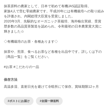
抹茶原料の農家として、日本で初めて有機JAS認証取得。
家族4人で営む零細農家です。平成20年には有機栽培への取り組み
を評価され、内閣総理大臣賞を受賞しました。
2020年3月、先駆的なオーガニック茶栽培、海外輸出実績、受賞
歴多数の高品質茶製造を認められ、令和最初の日本農業賞大賞に
輝きました☆
◇有機栽培のお茶・各種あります◇
抹茶や、煎茶、食べるお茶など各種を出品中です。詳しくは下の
［商品一覧］をご覧ください。
#お茶 #こだわりの一品
保存方法
高温多湿、直射日光を避けて冷暗所にて保存。賞味期限12ヶ月
#ポストにお届け
#全国一律送料