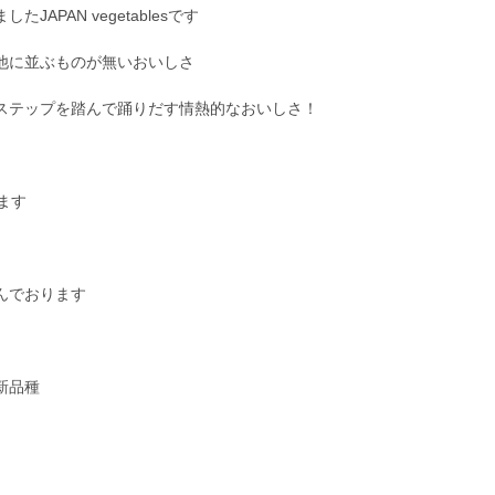
APAN vegetablesです
他に並ぶものが無いおいしさ
ステップを踏んで踊りだす情熱的なおいしさ！
ます
んでおります
新品種