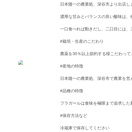
日本随一の農業処、深谷市より出店しましたJ
濃厚な甘みとバランスの良い酸味は、
一口食べれば動きだし、二口目には、
#栽培・生産のこだわり
農薬を30％以上節約する様こだわって
#産地の特徴
日本随一の農業処、深谷市で農業を営
#品種の特徴
フラガールは食味を極限まで追求した
#保存方法など
冷蔵庫で保存してください