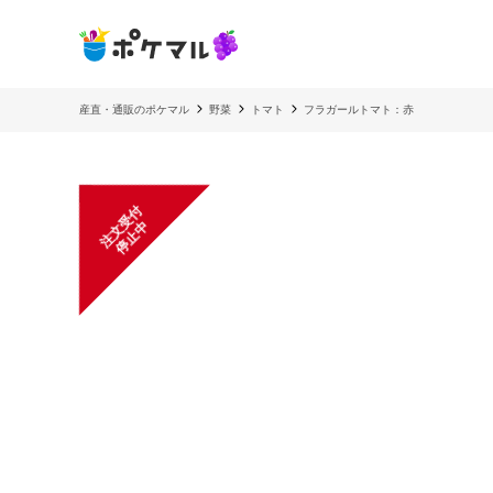
産直・通販のポケマル
野菜
トマト
フラガールトマト：赤
注
文
受
付
停
止
中