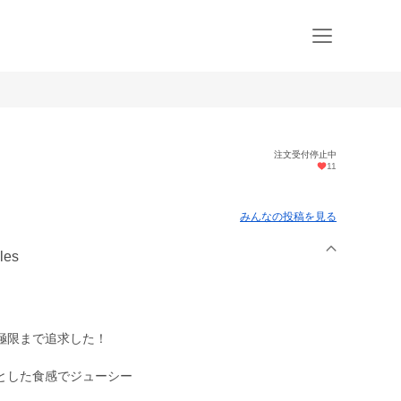
注文受付停止中
11
みんなの投稿を見る
les
極限まで追求した！
とした食感でジューシー