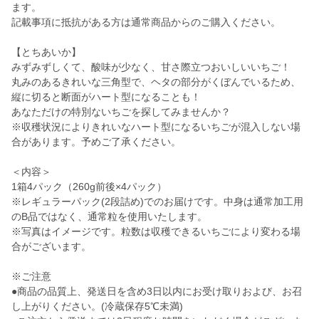
ます。
記載事項に抵抗がある方は通常商品からのご購入ください。
【とちあいか】
みずみずしくて、酸味が少なく、甘さ際立つおいしいいちご！
丸みのあるきれいな三角型で、ヘタの部分がくぼんでいるため、
縦に切ると断面がハート型になることも！
あなただけの特別ないちごを探してみませんか？
※収穫状況によりきれいなハート型になるいちごが混入しない場
合があります。予めご了承ください。
＜内容＞
1箱4パック（260g前後×4パック）
※レギュラーパック(2段詰め)でのお届けです。中身は通常加工用
のB品ではなく、通常粒を使用いたします。
※写真はイメージです。粒数は収穫できるいちごにより変わる場
合がございます。
※ご注意
●商品の品質上、発送日を含め3日以内にお受け取りおよび、お召
し上がりください。(冷蔵保存5℃未満)