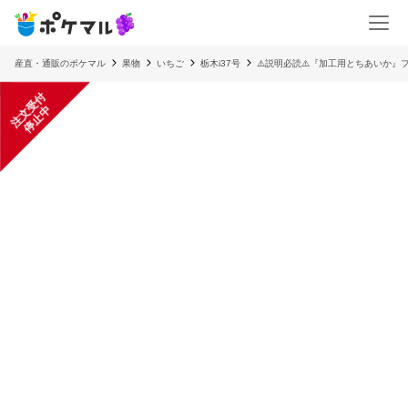
産直・通販のポケマル
果物
いちご
栃木i37号
⚠️説明必読⚠️『加工用とちあいか
注
文
受
付
停
止
中