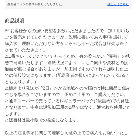
生産者バッジの基準が新しくなりました。
詳しくはこちら
商品説明
🚨 お客様からの強い要望を多数いただきましたので、加工用いち
ごを販売させていただきますが、説明に書いてある事項に関して
購入後、理解いただけない方がいらっしゃった場合は販売は終了
させていただきます。
⚠️1番おいしくいただいてもらうため、身の柔らかい〝完熟〟の状
態で発送いたします。運搬状況により、いちご同士や資材との接
触面が傷む場合がありますが、加工用ですのでそれを加味した上
での値段設定になります。(配送業者の扱いによっては汁が出るこ
ともあります。)
⚠️栃木より発送が〝2日〟かかる地域へのお届けは特に商品に傷み
生じる場合がございますので、予めご了承の上ご購入ください。
⚠️通常スーパーで売っているレギュラーパック(2段詰め)での発送
となります。中身は通常加工用のB品ではなく、通常粒を使用いた
します。
⚠️緩衝材は最小限での発送になります。
以上の注意事項に関して理解し同意の上でご購入をお願いいたし