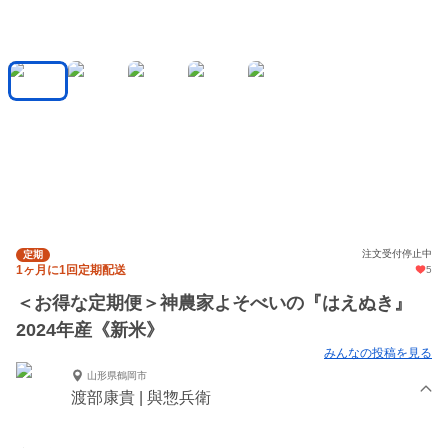
注文受付停止中
定期
1ヶ月に1回定期配送
5
＜お得な定期便＞神農家よそべいの『はえぬき』
2024年産《新米》
みんなの投稿を見る
山形県鶴岡市
渡部康貴 | 與惣兵衛