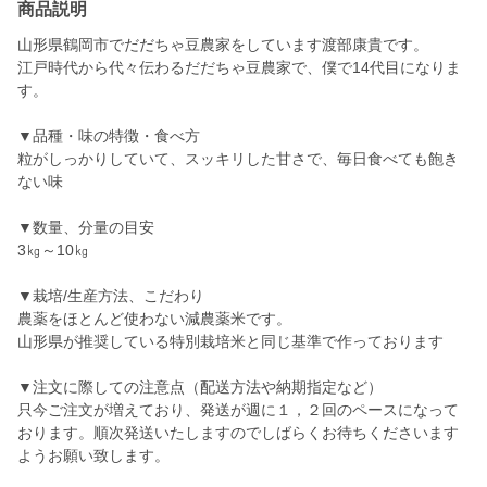
商品説明
山形県鶴岡市でだだちゃ豆農家をしています渡部康貴です。
江戸時代から代々伝わるだだちゃ豆農家で、僕で14代目になりま
す。
▼品種・味の特徴・食べ方
粒がしっかりしていて、スッキリした甘さで、毎日食べても飽き
ない味
▼数量、分量の目安
3㎏～10㎏
▼栽培/生産方法、こだわり
農薬をほとんど使わない減農薬米です。
山形県が推奨している特別栽培米と同じ基準で作っております
▼注文に際しての注意点（配送方法や納期指定など）
只今ご注文が増えており、発送が週に１，２回のペースになって
おります。順次発送いたしますのでしばらくお待ちくださいます