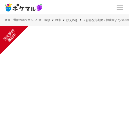
産直・通販のポケマル
米・穀類
白米
はえぬき
＜お得な定期便＞神農家よそべいの
注
文
受
付
停
止
中