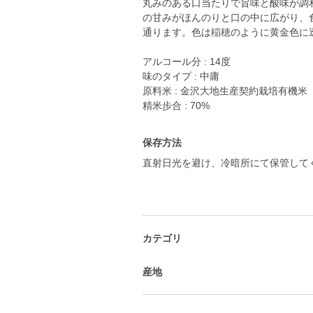
丸みのある口当たりで旨味と酸味が調
の甘みがほんのりと口の中に広がり、
通ります。色は稲穂のように黄金色に
アルコール分 : 14度
味のタイプ : 中庸
原料米 : 金沢大地生産契約栽培有機米
精米歩合 : 70%
保存方法
直射日光を避け、冷暗所にて保管して
カテゴリ
産地