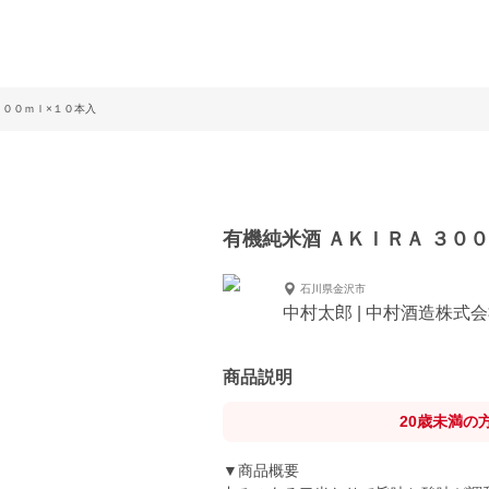
３００ｍｌ×１０本入
有機純米酒 ＡＫＩＲＡ ３０
石川県金沢市
中村太郎 | 中村酒造株式
商品説明
20歳未満の
▼商品概要