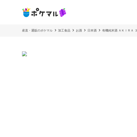
産直・通販のポケマル
加工食品
お酒
日本酒
有機純米酒 ＡＫＩＲＡ 