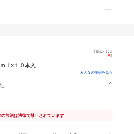
本日あと 30点
1
０ｍｌ×１０本入
みんなの投稿を見る
会社
方の飲酒は法律で禁止されています