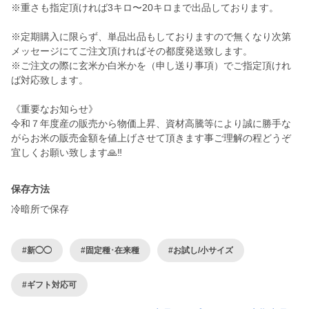
※重さも指定頂ければ3キロ〜20キロまで出品しております。
※定期購入に限らず、単品出品もしておりますので無くなり次第
メッセージにてご注文頂ければその都度発送致します。
※ご注文の際に玄米か白米かを（申し送り事項）でご指定頂けれ
ば対応致します。
《重要なお知らせ》
令和７年度産の販売から物価上昇、資材高騰等により誠に勝手な
がらお米の販売金額を値上げさせて頂きます事ご理解の程どうぞ
保存方法
冷暗所で保存
#新◯◯
#固定種･在来種
#お試し/小サイズ
#ギフト対応可