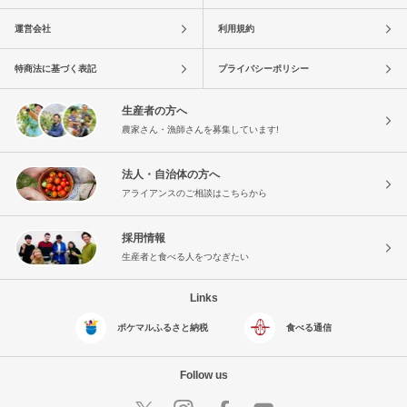
運営会社
利用規約
特商法に基づく表記
プライバシーポリシー
生産者の方へ
農家さん・漁師さんを募集しています!
法人・自治体の方へ
アライアンスのご相談はこちらから
採用情報
生産者と食べる人をつなぎたい
Links
ポケマルふるさと納税
食べる通信
Follow us