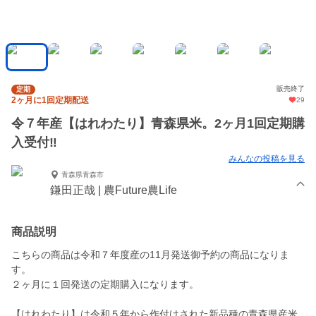
販売終了
定期
2ヶ月に1回定期配送
29
令７年産【はれわたり】青森県米。2ヶ月1回定期購
入受付‼️
みんなの投稿を見る
青森県青森市
鎌田正哉 | 農Future農Life
商品説明
こちらの商品は令和７年度産の11月発送御予約の商品になりま
す。
２ヶ月に１回発送の定期購入になります。
【はれわたり】は令和５年から作付けされた新品種の青森県産米