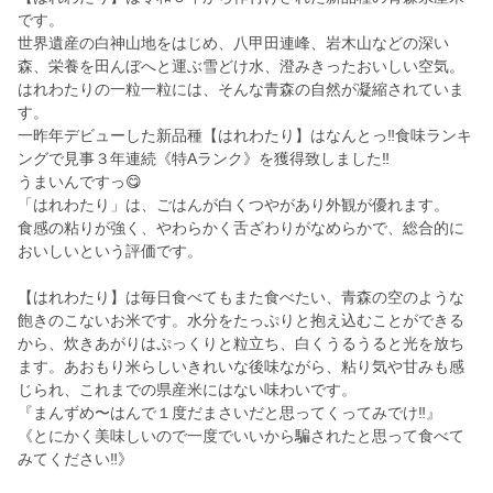
です。
世界遺産の白神山地をはじめ、八甲田連峰、岩木山などの深い
森、栄養を田んぼへと運ぶ雪どけ水、澄みきったおいしい空気。
はれわたりの一粒一粒には、そんな青森の自然が凝縮されていま
す。
一昨年デビューした新品種【はれわたり】はなんとっ‼️食味ランキ
ングで見事３年連続《特Aランク》を獲得致しました‼️
うまいんですっ😋
「はれわたり」は、ごはんが白くつやがあり外観が優れます。
食感の粘りが強く、やわらかく舌ざわりがなめらかで、総合的に
おいしいという評価です。
【はれわたり】は毎日食べてもまた食べたい、青森の空のような
飽きのこないお米です。水分をたっぷりと抱え込むことができる
から、炊きあがりはぷっくりと粒立ち、白くうるうると光を放ち
ます。あおもり米らしいきれいな後味ながら、粘り気や甘みも感
じられ、これまでの県産米にはない味わいです。
『まんずめ〜はんで１度だまさいだと思ってくってみでけ‼️』
《とにかく美味しいので一度でいいから騙されたと思って食べて
みてください‼️》