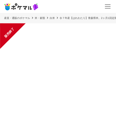
産直・通販のポケマル
米・穀類
白米
令７年産【はれわたり】青森県米。2ヶ月1回定期
販売終了