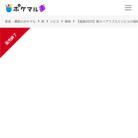
産直・通販のポケマル
肉
ジビエ
猪肉
【福袋2025】猪スペアリブ入りジビエの福
販売終了