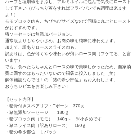
ハーブと塩胡椒をまぶし、アルミホイルに包んで気長にロースト
して下さい（ぴっちり蓋をすればフライパンでも調理出来ます
よ！）
モモブロック肉も、ちびちびサイズなので同様に丸ごとロースト
がおすすめです。
猪ソーセージは無添加バージョン。
通常版よりもやや小さめ。お肉の味を純粋に味わえます。
加えて、訳ありローススライス肉も。
訳ありは、色が薄くやや味わいが薄いロース肉（フケてる、と言
います）
でも、食べたらちゃんとロースの味で美味しかったため、自家消
費に回すのはもったいないので福袋に投入しました（笑）
解体施設ならでは！の「猪の希少部位」もお入れします。
おうちジビエをお楽しみ下さい！
【セット内容】
・猪骨付きスペアリブ・Tボーン 370ｇ
・猪無添加ソーセージ 180ｇ
・猪ブロック肉（モモ） 140g～ ※小さめです
・猪スライス肉（訳ありロース） 150ｇ