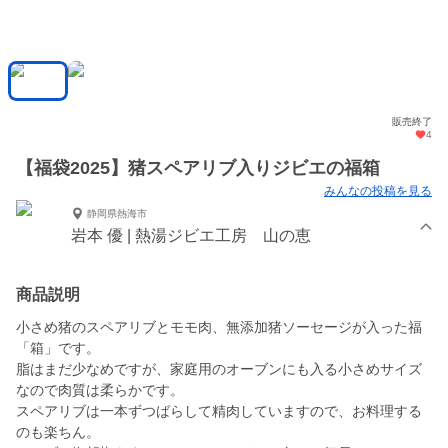
販売終了
4
【福袋2025】猪スペアリブ入りジビエの福箱
みんなの投稿を見る
静岡県熱海市
岩本 優 | 熱湯ジビエ工房 山の恵
商品説明
小さめ猪のスペアリブとモモ肉、無添加猪ソーセージが入った福
「箱」です。
脂はまだ少なめですが、家庭用のオーブンにも入る小さめサイズ
なので肉質は柔らかです。
スペアリブは一本ずつばらして精肉していますので、お料理する
のも楽ちん。