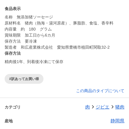
食品表示
名称 無添加猪ソーセージ
原材料名 猪肉（熱海・湯河原産）、豚脂肪、食塩、香辛料
内容量 約 180 グラム
賞味期限 加工日から6カ月
保存方法 要冷凍
製造者 和広産業株式会社 愛知県豊橋市植田町関取32-2
保存方法
精肉後1年、到着後冷凍にて保存
#訳あってお買い得
この商品のタイプについて
肉
ジビエ
猪肉
カテゴリ
静岡県
産地