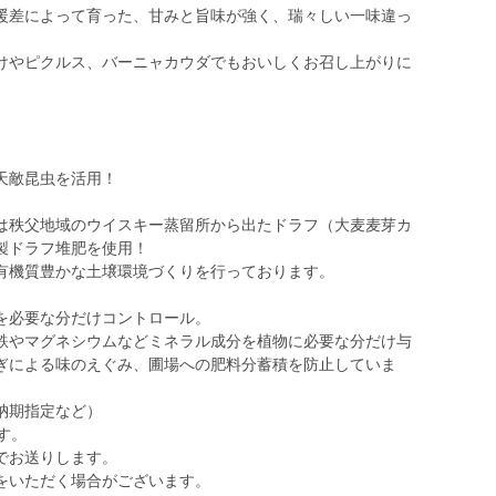
暖差によって育った、甘みと旨味が強く、瑞々しい一味違っ
けやピクルス、バーニャカウダでもおいしくお召し上がりに
天敵昆虫を活用！
は秩父地域のウイスキー蒸留所から出たドラフ（大麦麦芽カ
製ドラフ堆肥を使用！
有機質豊かな土壌環境づくりを行っております。
を必要な分だけコントロール。
鉄やマグネシウムなどミネラル成分を植物に必要な分だけ与
ぎによる味のえぐみ、圃場への肥料分蓄積を防止していま
納期指定など）
す。
でお送りします。
をいただく場合がございます。