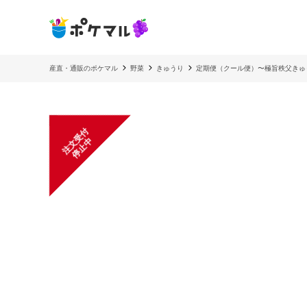
産直・通販のポケマル
野菜
きゅうり
定期便（クール便）〜極旨秩父きゅ
注
文
受
付
停
止
中