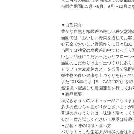
※こちらの商品は期間限定での定価販
※販売期間は3月〜6月、9月〜12月に
▼自己紹介
豊かな自然と寒暖差の厳しい秩父盆地
当園では「おいしい野菜を通じてお客
心安全でおいしい野菜作りに日々励ん
当園では秩父の寒暖差の中でじっくり
いしい品種にこだわったカリフローレ
当園のこだわりはまず土づくりにあり
ドラフ（大麦麦芽カス）を当園で発酵
微生物の多い健康な土づくりを行って
また2018年には【S－GAP2020
然環境へ配慮した農園運営を行ってお
▼商品概要
秩父きゅうりのレギュラー品になりま
多少の色むらや曲がりがございますが
普通のきゅうりとは一味違う瑞々しく
ぜひ一度お試しください！夏季は冷蔵
▼品種・味の特徴・食べ方
パリッ！とした歯応えが特徴の食味と