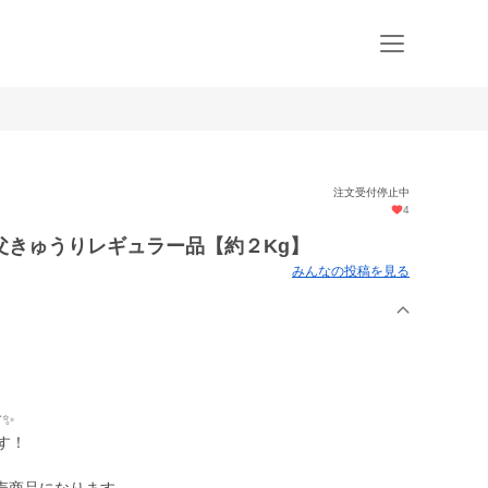
注文受付停止中
4
父きゅうりレギュラー品【約２Kg】
みんなの投稿を見る
す✨
す！