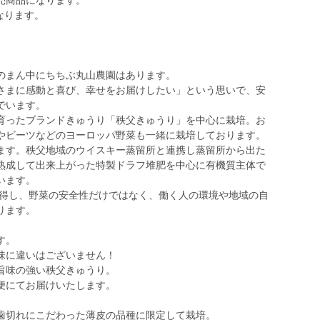
売商品になります。
なります。
のまん中にちちぶ丸山農園はあります。
さまに感動と喜び、幸せをお届けしたい」という思いで、安
でいます。
育ったブランドきゅうり「秩父きゅうり」を中心に栽培。お
やビーツなどのヨーロッパ野菜も一緒に栽培しております。
ます。秩父地域のウイスキー蒸留所と連携し蒸留所から出た
熟成して出来上がった特製ドラフ堆肥を中心に有機質主体で
います。
】を取得し、野菜の安全性だけではなく、働く人の環境や地域の自
ります。
す。
味に違いはございません！
旨味の強い秩父きゅうり。
便にてお届けいたします。
歯切れにこだわった薄皮の品種に限定して栽培。