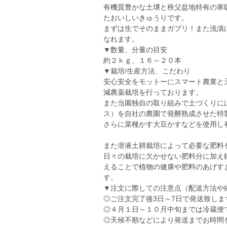
有機質豊かな土壌と秩父盆地特有の寒
たおいしいきゅうりです。
まずは生でそのままガブリ！また浅漬
なれます。
▼数量、分量の目安
約２ｋｇ、１６～２０本
▼栽培/生産方法、こだわり
安心安全をモットーにスマート農業と
減農薬栽培を行っております。
また当園独自の取り組みで土づくりに
ス）を自社の農園で発酵熟成させた特
さらに菜種かす大豆かすなどを使用し
また溶液土耕栽培によって必要な肥料
日々の栽培に欠かせない肥料分に加え
えることで植物の健康や肥料のあげす
す。
▼注文に際しての注意点（配送方法や
◎ご注文完了後3日～7日で発送致しま
◎４月１日～１０月中旬までは冷蔵便
◎天候不順などにより発送までお時間