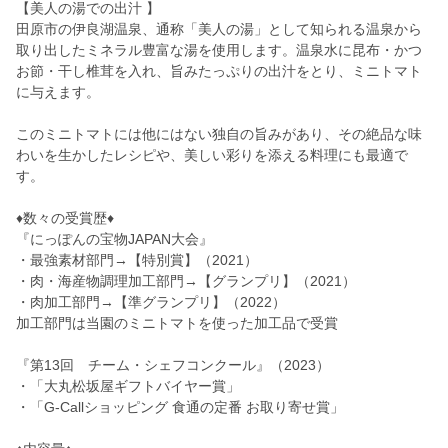
【美人の湯での出汁 】
田原市の伊良湖温泉、通称「美人の湯」として知られる温泉から
取り出したミネラル豊富な湯を使用します。温泉水に昆布・かつ
お節・干し椎茸を入れ、旨みたっぷりの出汁をとり、ミニトマト
に与えます。
このミニトマトには他にはない独自の旨みがあり、その絶品な味
わいを生かしたレシピや、美しい彩りを添える料理にも最適で
す。
♦数々の受賞歴♦
『にっぽんの宝物JAPAN大会』
・最強素材部門→【特別賞】（2021）
・肉・海産物調理加工部門→【グランプリ】（2021）
・肉加工部門→【準グランプリ】（2022）
加工部門は当園のミニトマトを使った加工品で受賞
『第13回 チーム・シェフコンクール』（2023）
・「大丸松坂屋ギフトバイヤー賞」
・「G-Callショッピング 食通の定番 お取り寄せ賞」