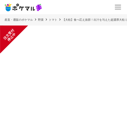
産直・通販のポケマル
野菜
トマト
【大粒】食べ応え抜群！出汁を与えた超濃厚大粒
注
文
受
付
停
止
中