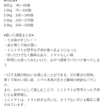
♦内容量♦
900ｇ 45～65個
1.5kg 75～110個
2.0kg 100～140個
2.5kg 125～175個
3.0kg 150～220個
♦届いた感想まとめ♦
・うま味がすごい！！
・皮が薄くて味が濃い
・ミニトマトが苦手な子供が食べるようになった
・甘いだけでなく酸味もあり、トマトらしい味
・料理にも使ってみたいけど、おやつ感覚でパクパク食べてしま
う
一口で太陽の味わいを感じることができる、その驚きの旨味。
薄くて味わい深い皮、トマト本来の甘さと酸味の絶妙なバラン
ス。
また、おやつとして楽しむことで、ミニトマトが苦手だった子供
たちも愛用者に。
ミニトマトは、トマト好きな方にも、そうでない方にも幅広く愛
されています。