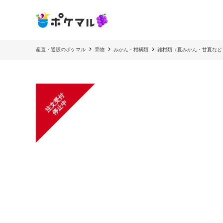
産直・通販のポケマル
果物
みかん・柑橘類
雑柑類（夏みかん・甘夏など
注
文
受
付
停
止
中