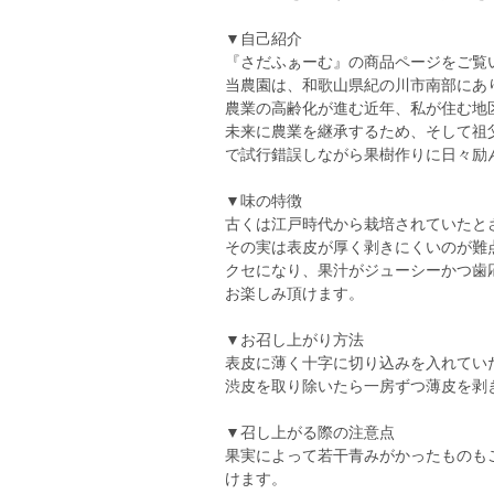
▼自己紹介
『さだふぁーむ』の商品ページをご覧
当農園は、和歌山県紀の川市南部にあ
農業の高齢化が進む近年、私が住む地
未来に農業を継承するため、そして祖
で試行錯誤しながら果樹作りに日々励
▼味の特徴
古くは江戸時代から栽培されていたと
その実は表皮が厚く剥きにくいのが難
クセになり、果汁がジューシーかつ歯
お楽しみ頂けます。
▼お召し上がり方法
表皮に薄く十字に切り込みを入れてい
渋皮を取り除いたら一房ずつ薄皮を剥
▼召し上がる際の注意点
果実によって若干青みがかったものも
けます。