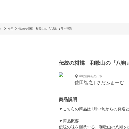
）
八朔
伝統の柑橘 和歌山の『八朔』1月～発送
伝統の柑橘 和歌山の『八朔
和歌山県紀の川市
佐田智之 | さだふぁーむ
商品説明
▼こちらの商品は1月中旬からの発送
▼商品概要
伝統の味を継承する、和歌山の八朔を