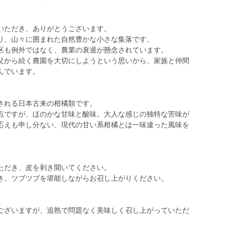
いただき、ありがとうございます。
り、山々に囲まれた自然豊かな小さな集落です。
区も例外ではなく、農業の衰退が懸念されています。
父から続く農園を大切にしようという思いから、家族と仲間
んでいます。
される日本古来の柑橘類です。
点ですが、ほのかな甘味と酸味。大人な感じの独特な苦味が
応えも申し分ない、現代の甘い系柑橘とは一味違った風味を
ただき、皮を剥き開いてください。
き、ツブツブを堪能しながらお召し上がりください。
ございますが、追熟で問題なく美味しく召し上がっていただ