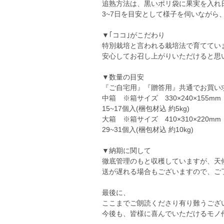
追熟方法は、黒いポリ袋に果実を入れ
3~7日を目安として様子を伺いながら
▼｢ココ｣がこだわり
特別栽培と言われる栽培法で育ててい
安心してお召し上がりいただけると思
▼数量の目安
『ご自宅用』『贈答用』共通でお買い
中箱 ※箱サイズ 330×240×155mm
15~17個入(梱包材込 約5kg)
大箱 ※箱サイズ 410×310×220mm
29~31個入(梱包材込 約10kg)
▼納期に関して
徹底管理のもと収穫していますが、天
送が遅れる場合もございますので、ご
最後に、
ここまでご朗読くださり有り難うござ
今後も、皆様に喜んでいただけるモノ