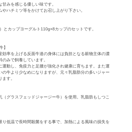
な甘みを感じる優しい味です。
ムやハチミツ等をかけてお召し上がり下さい。
）とカップヨーグルト110g×8カップのセットです。
牛】
産効率を上げる反面牛達の身体には負担となる穀物主体の濃
料のみで飼養しています。
に運動し、免疫力と足腰が強化され健康に育ちます。また運
いの牛より少なめになりますが、元々乳脂肪分の多いジャー
ります。
乳（グラスフェッドジャージー牛）を使用。乳脂肪もしつこ
り低温で長時間殺菌をする事で、加熱による風味の損失を