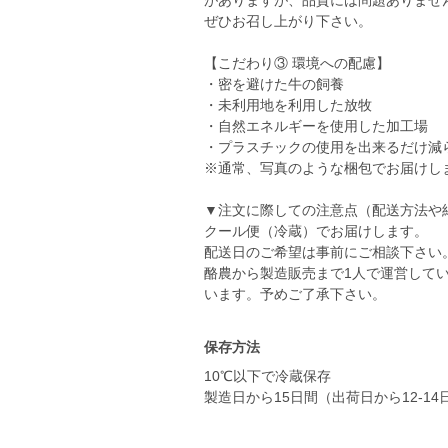
がありますが、品質には問題ありませ
ぜひお召し上がり下さい。
【こだわり③ 環境への配慮】
・密を避けた牛の飼養
・未利用地を利用した放牧
・自然エネルギーを使用した加工場
・プラスチックの使用を出来るだけ減
※通常、写真のような梱包でお届けし
▼注文に際しての注意点（配送方法や
クール便（冷蔵）でお届けします。
配送日のご希望は事前にご相談下さい
酪農から製造販売まで1人で運営して
います。予めご了承下さい。
保存方法
10℃以下で冷蔵保存
製造日から15日間（出荷日から12-14