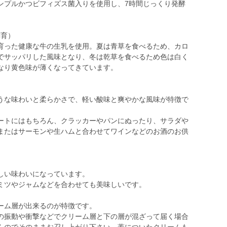
ンプルかつビフィズス菌入りを使用し、7時間じっくり発酵
飼育）
った健康な牛の生乳を使用。夏は青草を食べるため、カロ
でサッパリした風味となり、冬は乾草を食べるため色は白く
なり黄色味が薄くなってきています。
うな味わいと柔らかさで、軽い酸味と爽やかな風味が特徴で
ートにはもちろん、クラッカーやパンにぬったり、サラダや
またはサーモンや生ハムと合わせてワインなどのお酒のお供
しい味わいになっています。
ミツやジャムなどを合わせても美味しいです。
ーム層が出来るのが特徴です。
の振動や衝撃などでクリーム層と下の層が混ざって届く場合