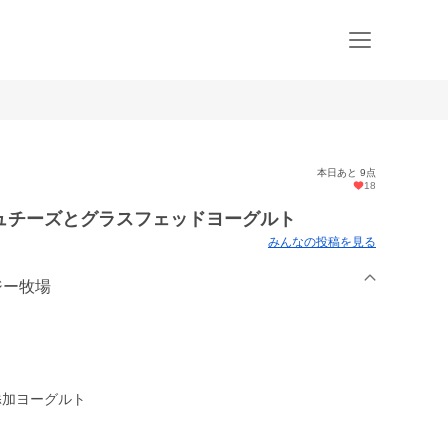
本日あと 9点
18
ュチーズとグラスフェッドヨーグルト
みんなの投稿を見る
ジー牧場
添加ヨーグルト