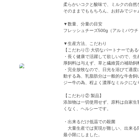
柔らかいコクと酸味で、ミルクの自然
そのままでももちろん、お好みでジャ
▼数量、分量の目安
フレッシュチーズ500g（アルミパウチ
▼生産方法、こだわり
【こだわり① 大切なパートナーである
・長く健康で活躍して欲しいので、生
厚飼料は与えず、草と繊維質の補助飼
・完全放牧なので、日光を浴びて適度
動する為、乳脂肪分は一般的な牛舎飼
ジー牛の為、程よく濃厚なミルクにな
【こだわり② 製品】
添加物は一切使用せず、原料は自家生
くなく、ヘルシーです。
・出来るだけ低温での殺菌
大量生産では実現が難しい、出来る限
最小限にしました。