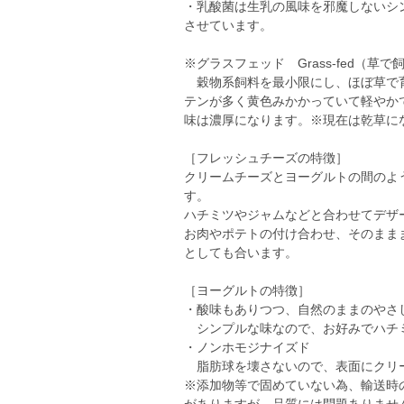
・乳酸菌は生乳の風味を邪魔しないシ
させています。
※グラスフェッド Grass-fed（草で
穀物系飼料を最小限にし、ほぼ草で育
テンが多く黄色みかかっていて軽やか
味は濃厚になります。※現在は乾草に
［フレッシュチーズの特徴］
クリームチーズとヨーグルトの間のよ
す。
ハチミツやジャムなどと合わせてデザ
お肉やポテトの付け合わせ、そのまま
としても合います。
［ヨーグルトの特徴］
・酸味もありつつ、自然のままのやさ
シンプルな味なので、お好みでハチ
・ノンホモジナイズド
脂肪球を壊さないので、表面にクリ
※添加物等で固めていない為、輸送時