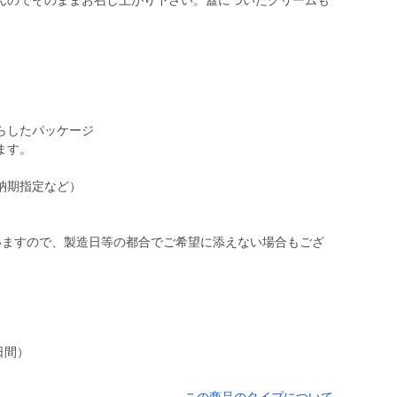
んのでそのままお召し上がり下さい。蓋についたクリームも
らしたパッケージ
ます。
納期指定など）
。
いますので、製造日等の都合でご希望に添えない場合もござ
日間）