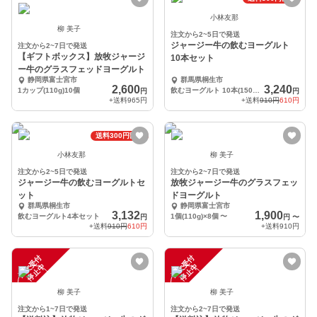
小林友那
柳 美子
注文から2~5日で発送
ジャージー牛の飲むヨーグルト
注文から2~7日で発送
【ギフトボックス】放牧ジャージ
10本セット
ー牛のグラスフェッドヨーグルト
静岡県富士宮市
群馬県桐生市
2,600
3,240
1カップ(110g)10個
飲むヨーグルト 10本(150mL)
円
円
+送料
965円
+送料
910円
610円
送料300円割引
小林友那
柳 美子
注文から2~5日で発送
注文から2~7日で発送
ジャージー牛の飲むヨーグルトセ
放牧ジャージー牛のグラスフェッ
ット
ドヨーグルト
群馬県桐生市
静岡県富士宮市
3,132
1,900
飲むヨーグルト4本セット
1個(110g)×8個
〜
円
円
〜
+送料
910円
610円
+送料
910円
注
文
受
付
停
止
注
文
受
付
停
止
中
中
柳 美子
柳 美子
注文から1~7日で発送
注文から2~7日で発送