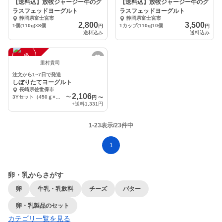
【送料込】放牧ジャージー牛のグ
【送料込】放牧ジャージー牛のグ
ラスフェッドヨーグルト
ラスフェッドヨーグルト
静岡県富士宮市
静岡県富士宮市
2,800
3,500
1個(110g)×8個
1カップ(110g)10個
円
円
送料込み
送料込み
注
文
受
付
停
止
中
里村貴司
注文から1~7日で発送
しぼりたてヨーグルト
長崎県佐世保市
2,106
3Yセット（450ｇ×３個）
〜
円
〜
+送料
1,331円
1-23表示/23件中
1
卵・乳からさがす
卵
牛乳・乳飲料
チーズ
バター
卵・乳製品のセット
カテゴリ一覧を見る