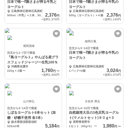
日本で唯一⁉︎殿さまが搾る牛乳と
日本で唯一⁉︎殿さまが搾る牛乳の
ヨーグルト
ヨーグルト
広島県神石郡神石高原町
広島県神石郡神石高原町
2,376
2,376
900ml（牛乳）×２本、500g（ヨーグルト）×２個
500g（ヨーグルト）×４個
円
円
+送料
1,370円
+送料
1,140円
相馬行胤
尾関茂雄
注文から3~14日で発送
日本で唯一⁉︎殿さまが搾る牛乳の
注文から1~7日で発送
『島ヨーグルト』やんばる産グラ
ヨーグルト
スフェッドジャージー生乳100％
沖縄県名護市
広島県神石郡神石高原町
1,760
3,024
220g × 2個
〜
1パック×4個
円
〜
円
+送料
1,400円
+送料
1,370円
山川将弘
古岩井 厚志
注文から3~14日で発送
注文から4~10日で発送
しぼるヨーグルト6本セット (加
自然栽培大豆の3色豆乳ヨーグル
糖・砂糖不使用 各3本）
ト(マメルトセット)９０ｇ×３
栃木県那須郡那須町
長野県長野市
5,184
1,980
520ml/本
1セット（90g×3）
〜
円
円
〜