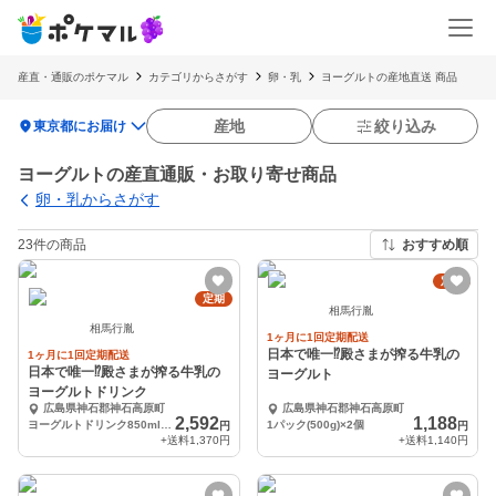
産直・通販のポケマル
カテゴリからさがす
卵・乳
ヨーグルトの産地直送 商品
location_on
産地
絞り込み
東京都にお届け
ヨーグルトの産直通販・お取り寄せ商品
卵・乳からさがす
23件の商品
おすすめ順
定期
定期
相馬行胤
相馬行胤
1ヶ月に1回定期配送
日本で唯一⁉︎殿さまが搾る牛乳の
1ヶ月に1回定期配送
日本で唯一⁉︎殿さまが搾る牛乳の
ヨーグルト
ヨーグルトドリンク
広島県神石郡神石高原町
広島県神石郡神石高原町
2,592
1,188
ヨーグルトドリンク850ml×３
1パック(500g)×2個
円
円
+送料
1,370円
+送料
1,140円