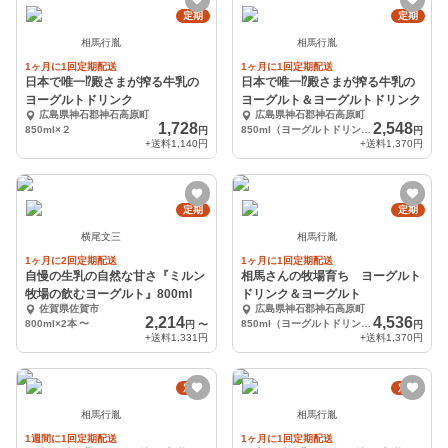
定期
定期
相馬行胤
相馬行胤
1ヶ月に1回定期配送
1ヶ月に1回定期配送
日本で唯一⁉︎殿さまが搾る牛乳の
日本で唯一⁉︎殿さまが搾る牛乳の
ヨーグルトドリンク
ヨーグルト＆ヨーグルトドリンク
広島県神石郡神石高原町
広島県神石郡神石高原町
1,728
2,548
850ml×２
850ml（ヨーグルトドリンク）×２本、500g（ヨーグルト）×１個
円
円
+送料
1,140円
+送料
1,370円
定期
定期
横尾文三
相馬行胤
1ヶ月に2回定期配送
1ヶ月に1回定期配送
自慢の生乳の自然な甘さ『ミルン
相馬さんの牧場育ち ヨーグルト
牧場の飲むヨーグルト』800ml
ドリンク＆ヨーグルト
佐賀県佐賀市
広島県神石郡神石高原町
2,214
4,536
800ml×2本
〜
850ml（ヨーグルトドリンク）×3本、500g（ヨーグルト）×3個
円
〜
円
+送料
1,331円
+送料
1,370円
定期
定期
相馬行胤
相馬行胤
1週間に1回定期配送
1ヶ月に1回定期配送