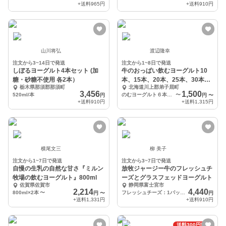
+送料
965円
+送料
910円
山川将弘
渡辺隆幸
注文から3~14日で発送
注文から1~8日で発送
しぼるヨーグルト4本セット (加
牛のおっぱい飲むヨーグルト10
糖・砂糖不使用 各2本）
本、15本、20本、25本、30本セ
栃木県那須郡那須町
北海道川上郡弟子屈町
ットセット
3,456
1,500
520ml/本
のむヨーグルト６本セット
〜
円
円
〜
+送料
910円
+送料
1,315円
横尾文三
柳 美子
注文から1~7日で発送
注文から3~7日で発送
自慢の生乳の自然な甘さ『ミルン
放牧ジャージー牛のフレッシュチ
牧場の飲むヨーグルト』800ml
ーズとグラスフェッドヨーグルト
佐賀県佐賀市
静岡県富士宮市
2,214
4,440
800ml×2本
〜
フレッシュチーズ：1パック（500g）、ヨーグルト(110g)×8カップ
円
〜
円
+送料
1,331円
+送料
910円
送料300円割引