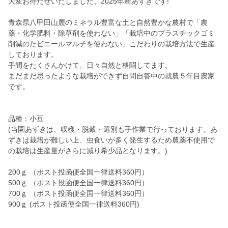
大変お待たせいたしました、2025年産あずきです!
青森県八甲田山麓のミネラル豊富な土と自然豊かな農村で「農
薬・化学肥料・除草剤を使わない」「栽培中のプラスチックゴミ
削減のたビニールマルチを使わない」こだわりの栽培方法で生産
しております。
手間をたくさんかけて、日々自然と格闘してます。
まだまだ思ったような栽培ができず自問自答中の就農５年目農家
です。
品種：小豆
(当園あずきは、収穫・脱穀・選別も手作業で行っております。あ
ずきは栽培が難しい上、虫食いが多く発生するため農薬不使用で
の栽培は生産量がさらに減り希少品となります。)
200ｇ （ポスト投函便全国一律送料360円）
500ｇ （ポスト投函便全国一律送料360円）
700ｇ （ポスト投函便全国一律送料360円）
900ｇ (ポスト投函便全国一律送料360円)