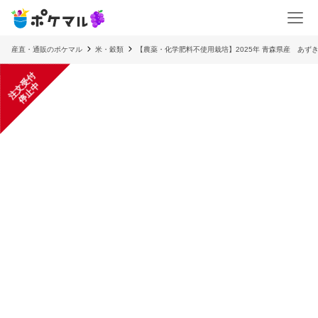
産直・通販のポケマル
米・穀類
【農薬・化学肥料不使用栽培】2025年 青森県産 あ
注
文
受
付
停
止
中