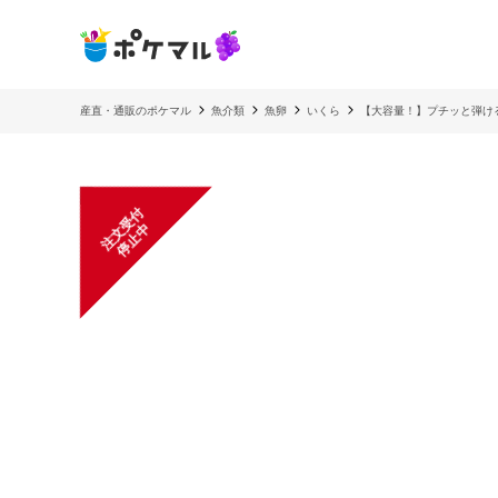
産直・通販のポケマル
魚介類
魚卵
いくら
【大容量！】プチッと弾け
注
文
受
付
停
止
中