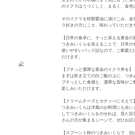
のイクラはうつくしく、まるく、金色
そのイクラを特製醤油に漬けこみ、金
ラ好きの方にこそ、味わっていただき
【日常の食卓に、そっと添える黄金の
つきみいくらを添えることで、日常の
使いやすいパック詰なので、ご家庭だ
だけます。
【プチっと濃厚な黄金のイクラ丼を】
まずは炊き立ての白ご飯の上に、つき
プチっとした食感と、濃厚な旨味がご
楽しみいただけます。
【クリームチーズとカナッペにそえて
つきみいくらは洋風のお料理にも合い
してつきみいくらをのせれば、見た目
さんの方が集まるシーンで、ぜひお試
【スプーン１杯のつきみいくらで 自