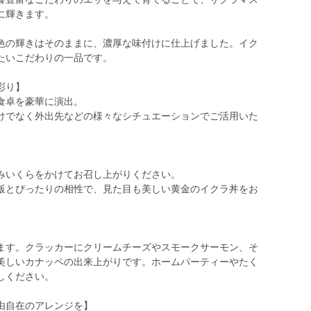
に輝きます。
色の輝きはそのままに、濃厚な味付けに仕上げました。イク
たいこだわりの一品です。
彩り】
食卓を豪華に演出。
けでなく外出先などの様々なシチュエーションでご活用いた
みいくらをかけてお召し上がりください。
飯とぴったりの相性で、見た目も美しい黄金のイクラ丼をお
】
ます。クラッカーにクリームチーズやスモークサーモン、そ
美しいカナッペの出来上がりです。ホームパーティーやたく
しください。
由自在のアレンジを】