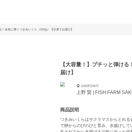
る！金色に輝くつきみいくら（200g）【冷凍でお届け】
【大容量！】プチッと弾ける！
届け】
宮崎県宮崎市
上野 賢 | FISH FARM SA
商品説明
つきみいくらはサクラマスからとれる金
で卵からのびのびと育み、水揚げして
生まれてから水揚げまで魚に合った栄