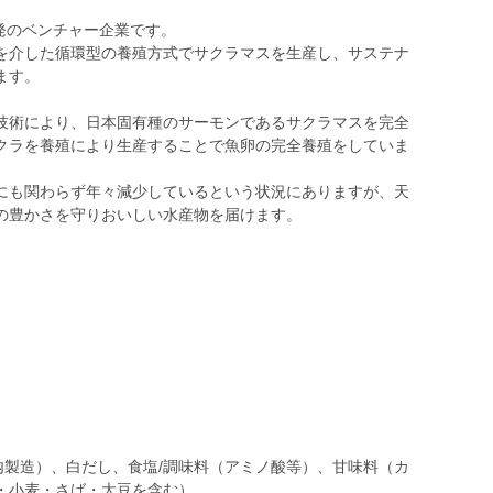
大学発のベンチャー企業です。
を介した循環型の養殖方式でサクラマスを生産し、サステナ
ます。
技術により、日本固有種のサーモンであるサクラマスを完全
クラを養殖により生産することで魚卵の完全養殖をしていま
にも関わらず年々減少しているという状況にありますが、天
の豊かさを守りおいしい水産物を届けます。
内製造）、白だし、食塩/調味料（アミノ酸等）、甘味料（カ
・小麦・さば・大豆を含む）