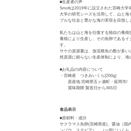
■生産者の声
Smoltは2019年に設立された宮崎
大学の研究シーズを活用して、山と海
ブルな社会と豊かな海の実現を目指し
私たちは山と海を往復する独自の養殖
養殖により生産し、その魚卵であるイ
す。
サケの資源量は、放流稚魚の数が多い
然資源に頼らない生産体制により、海
■お礼品の内容について
・宮崎産 つきみいくら[200g]
原産地:宮崎県五ヶ瀬町・延岡市/
賞味期限:製造日から365日
食品表示
■原材料・成分
サクラマス魚卵(宮崎県産)、醤油（国
ンゾウ、ステビア）、（一部にいくら