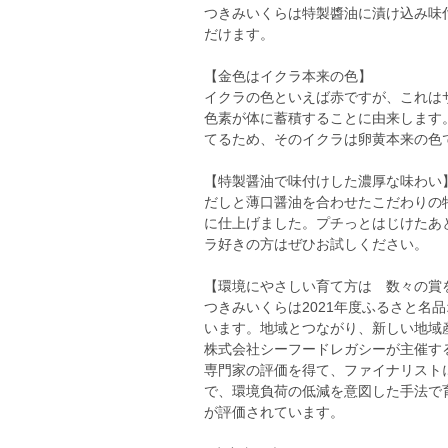
つきみいくらは特製醬油に漬け込み味
だけます。
【金色はイクラ本来の色】
イクラの色といえば赤ですが、これは
色素が体に蓄積することに由来します
てるため、そのイクラは卵黄本来の色
【特製醤油で味付けした濃厚な味わい
だしと薄口醤油を合わせたこだわりの
に仕上げました。プチっとはじけたあ
ラ好きの方はぜひお試しください。
【環境にやさしい育て方は 数々の賞
つきみいくらは2021年度ふるさと名
います。地域とつながり、新しい地域
株式会社シーフードレガシーが主催する
専門家の評価を得て、ファイナリスト
で、環境負荷の低減を意図した手法で
が評価されています。