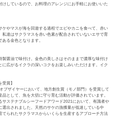
付けしているので、お料理のアレンジにお手軽にお使いいた
サケやマスが海を回遊する過程でエビやカニを食べて、赤い
。私達はサクラマスを赤い色素が配合されていないエサで育
である金色となります。
】
特製醤油で味付け。金色の美しさはそのままで濃厚な味付け
とに広がるイクラの深いコクをお楽しみいただけます。イク
を受賞】
品オブザイヤーにおいて、地方創生賞（モノ部門）を受賞して
産品として、魚を大切に守り育む活動が評価されています。
サステナブルシーフードアワード2021において、有識者や
に選出されました。天然のサケの漁獲量が低迷している中
育てられたサクラマスからいくらを生産するアプローチ方法