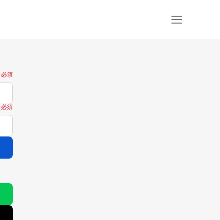
※必須
※必須