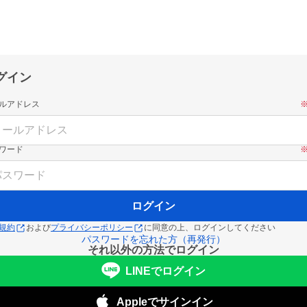
グイン
ルアドレス
ワード
ログイン
規約
および
プライバシーポリシー
に同意の上、
ログインしてください
パスワードを忘れた方（再発行）
それ以外の方法でログイン
LINEでログイン
Appleでサインイン