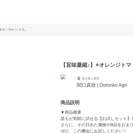
モロッサ4パック入」
【旨味凝縮♪】⭐オレンジトマ
埼玉県上尾市
関口真稔 | Doronko Agri
商品説明
▼商品概要
誰もが気軽に試せる【お試しセット】
さらに、その日出た傷物やB品をおま
ぜひ、この機会にお試しください！