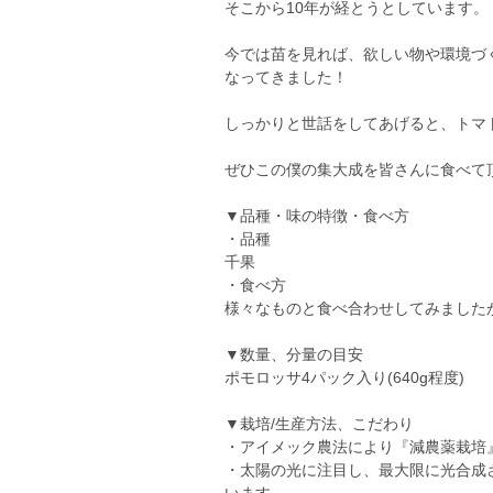
そこから10年が経とうとしています。
今では苗を見れば、欲しい物や環境づ
なってきました！
しっかりと世話をしてあげると、トマト
ぜひこの僕の集大成を皆さんに食べて
▼品種・味の特徴・食べ方
・品種
千果
・食べ方
様々なものと食べ合わせしてみました
▼数量、分量の目安
ポモロッサ4パック入り(640g程度)
▼栽培/生産方法、こだわり
・アイメック農法により『減農薬栽培
・太陽の光に注目し、最大限に光合成