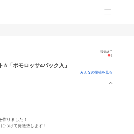
販売終了
1
ト⭐「ポモロッサ4パック入」
みんなの投稿を見る
を作りました！
けにつけて発送致します！