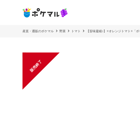
産直・通販のポケマル
野菜
トマト
【旨味凝縮♪】⭐オレンジトマト⭐「ポ
販売終了