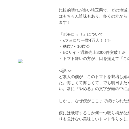
比較的晴れが多い埼玉県で、どの地域
はもちろん旨味もあり、多くの方から
ます！
『ポモロッサ』について
・xフォロワー数4万人！！✨
・糖度7～10度🍅
・ECサイト通算売上3000件突破！🎉
・トマト嫌いの方が、口を揃えて「こ
<思い>
ど素人の僕が、このトマトを栽培し始
た。悔しくて悔しくて、でも明日また
い。常に『やめる』の文字が頭の中に
しかし、なぜ僕がここまで続けられた
僕には栽培するしか何一つ取り柄がな
りも負けない美味しいトマト作りをし