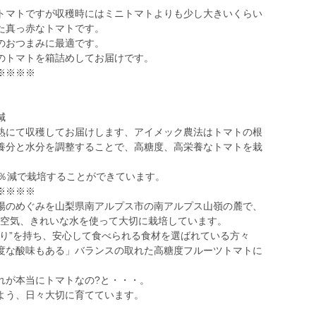
マトですが収穫時にはミニトマトよりも少し大きいくらい
た真っ赤なトマトです。
のおつまみに最適です。
のトマトを箱詰めしてお届けです。
※※※※
減
にて収穫してお届けします、アイメック農法はトマトの根
養分と水分を調整することで、高糖度、高栄養なトマトを栽
0％減で栽培することができています。
※※※※
のめぐみを山梨県南アルプス市の南アルプス山嶺の麓で、
いな空気、きれいな水を使って大切に栽培しています。
わり”を持ち、安心して食べられる食材を選ばれている方々
度な酸味もある」バランスの取れた高糖度フルーツトマトに
が本当にトマトなの?と・・・。
よう、日々大切に育てています。