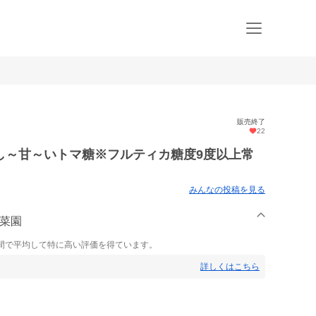
販売終了
22
し～甘～いトマ糖※フルティカ糖度9度以上常
みんなの投稿を見る
吉菜園
間で平均して特に高い評価を得ています。
詳しくはこちら