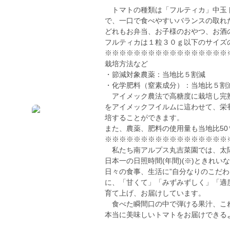
トマトの種類は「フルティカ」中玉ト
で、一口で食べやすいバランスの取れ
どれもお弁当、お子様のおやつ、お酒
フルティカは１粒３０ｇ以下のサイズ
※※※※※※※※※※※※※※※※※
栽培方法など
・節減対象農薬：当地比５割減
・化学肥料（窒素成分）：当地比５割
アイメック農法で高糖度に栽培し完熟
をアイメックフイルムに這わせて、栄
培することができます。
また、農薬、肥料の使用量も当地比5
※※※※※※※※※※※※※※※※※
私たち南アルプス丸吉菜園では、太陽
日本一の日照時間(年間)(※)ときれ
日々の食事、生活に”自分なりのこだ
に、「甘くて」「みずみずしく」「適
育て上げ、お届けしています。
食べた瞬間口の中で弾ける果汁、これ
本当に美味しいトマトをお届けできる