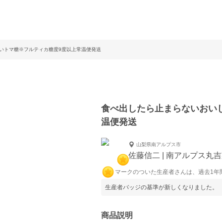
いトマ糖※フルティカ糖度9度以上常温便発送
食べ出したら止まらないおい
温便発送
山梨県南アルプス市
佐藤信二 | 南アルプス丸
マークのついた生産者さんは、過去1年
生産者バッジの基準が新しくなりました。
商品説明