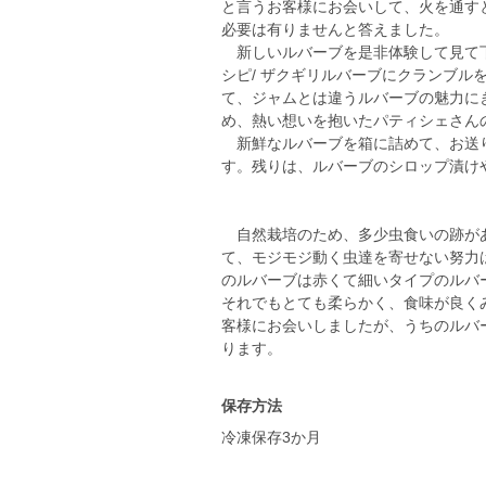
と言うお客様にお会いして、火を通す
必要は有りませんと答えました。
新しいルバーブを是非体験して見て下
シピ/ ザクギリルバーブにクランブル
て、ジャムとは違うルバーブの魅力に
め、熱い想いを抱いたパティシェさん
新鮮なルバーブを箱に詰めて、お送りい
す。残りは、ルバーブのシロップ漬け
自然栽培のため、多少虫食いの跡があ
て、モジモジ動く虫達を寄せない努力
のルバーブは赤くて細いタイプのルバ
それでもとても柔らかく、食味が良く
客様にお会いしましたが、うちのルバ
保存方法
冷凍保存3か月