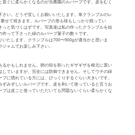
と直ぐに柔らかくなるのが当農園のルバーブです。皮をむく
さい。どうぞ宜しくお願いいたします。単クランブルのレ
を乗せて焼きます。ルバーブの形も味もしっかり残ってい
きっと気づくはずです。写真達は私の作ったクランブルを始
の作って下さった緑のルバーブ菓子の数々です。
たします。クランブルは700〜900gが適当かと思いま
やジャムでお楽しみ下さい。
るかもしれません。卵の殻を割ったギザギザを根元に置い
はしていますが、完全には防御できません。そしてウチの緑
ーブに慣れている方には、びっくりするぐらい大きいです。
みずみずしいルバーブです。皮を剥いて使っていると言うお
ーブは皮ごと使っていただいても問題ないぐらい柔らかくな