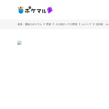
産直・通販のポケマル
野菜
その他すべての野菜
ルバーブ
信州産 ル