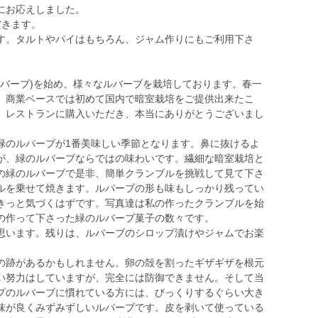
にお応えしました。
だきます。
す。タルトやパイはもちろん、ジャム作りにもご利用下さ
暗室栽培ルバーブ)を始め、様々なルバーブを栽培しております。春一
。商業ベースでは初めて国内で暗室栽培をご提供出来たこ
、レストランに購入いただき、本当にありがとうございまし
のルバーブが1番美味しい季節となります。鼻に抜けるよ
が、緑のルバーブならではの味わいです。繊細な暗室栽培と
の緑のルバーブで是非、簡単クランブルを挑戦して見て下さ
ルを乗せて焼きます。ルバーブの形も味もしっかり残ってい
きっと気づくはずです。写真達は私の作ったクランブルを始
の作って下さった緑のルバーブ菓子の数々です。
と思います。残りは、ルバーブのシロップ漬けやジャムでお楽
跡があるかもしれません。卵の殻を割ったギザギザを根元
い努力はしていますが、完全には防御できません。そして当
プのルバーブに慣れている方には、びっくりするぐらい大き
味が良くみずみずしいルバーブです。皮を剥いて使っている