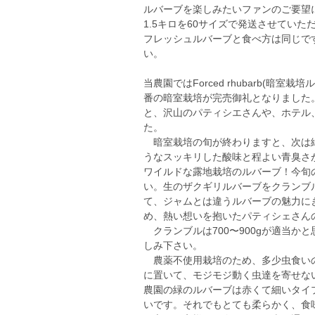
ルバーブを楽しみたいファンのご要望
1.5キロを60サイズで発送させていた
フレッシュルバーブと食べ方は同じで
い。
当農園ではForced rhubarb(
番の暗室栽培が完売御礼となりました
と、沢山のパティシエさんや、ホテル
た。
暗室栽培の旬が終わりますと、次は緑
うなスッキリした酸味と程よい青臭さ
ワイルドな露地栽培のルバーブ！今旬
い。生のザクギリルバーブをクランブ
て、ジャムとは違うルバーブの魅力に
め、熱い想いを抱いたパティシェさん
クランブルは700〜900gが適当か
しみ下さい。
農薬不使用栽培のため、多少虫食いの
に置いて、モジモジ動く虫達を寄せな
農園の緑のルバーブは赤くて細いタイ
いです。それでもとても柔らかく、食