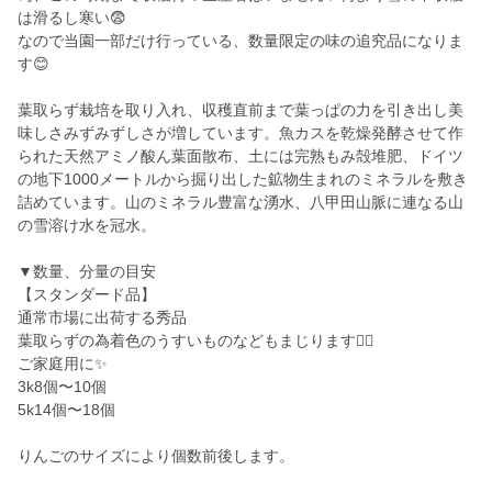
は滑るし寒い😨
なので当園一部だけ行っている、数量限定の味の追究品になりま
す😊
葉取らず栽培を取り入れ、収穫直前まで葉っぱの力を引き出し美
味しさみずみずしさが増しています。魚カスを乾燥発酵させて作
られた天然アミノ酸ん葉面散布、土には完熟もみ殻堆肥、ドイツ
の地下1000メートルから掘り出した鉱物生まれのミネラルを敷き
詰めています。山のミネラル豊富な湧水、八甲田山脈に連なる山
の雪溶け水を冠水。
▼数量、分量の目安
【スタンダード品】
通常市場に出荷する秀品
葉取らずの為着色のうすいものなどもまじります🙇‍♀️
ご家庭用に✨
3k8個〜10個
5k14個〜18個
りんごのサイズにより個数前後します。