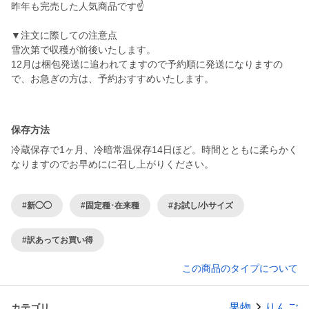
昨年も完売した人気商品です☝️
▼注文に際しての注意点
雪次第で収穫が前後いたします。
12月は梱包発送に追われてますので予約順に発送になりますの
で、お急ぎの方は、予約おすすめいたします。
保存方法
冷蔵保存で1ヶ月、冷暗常温保存14日ほど。時間とともに柔らかく
なりますのでお早めにに召し上がりください。
#新◯◯
#固定種･在来種
#お試し/小サイズ
#訳あってお買い得
この商品のタイプについて
果物
りんご
カテゴリ