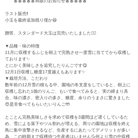
🍎🍎🍎🍎🍎再販のお知らせ🍎🍎🍎🍎🍎
ラスト販売❗️
小玉を最終追加残り僅か😆
贈答、スタンダード大玉は完売いたしました🙇‍♀️
▼品種・味の特徴
11月に収穫するふじを樹上で完熟させ一度雪に当ててから収穫し
ております✨
とにかく美味しさを追究したりんごです😋
12月1日収穫し糖度17度越えもあります✨
▼栽培方法、こだわり
数年前の12月雪の積もる中、園地の冬支度をしていると、樹上に
収穫し忘れた1個のりんご、もいで食べてみると、実の締まり具
合、味の濃さ、密入りの多さ、糖度、余りのうまさに驚きました
😍是非食べてもらいたいりんご🤲
とことん完熟美味しさを求めて収穫を3週間ほど遅くしているた
め、雪による落下やツル割れが増える、周りの園地は収穫を終え
鳥に集中攻撃されるなど、生産するにあたってデメリットが多い
為、この時期まで収穫待つ生産者はいません💦何より雪の中収穫