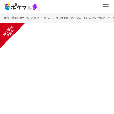
産直・通販のポケマル
果物
りんご
年末年始はこれで決まり❗️りんご農家が感動したりん
注
文
受
付
停
止
中