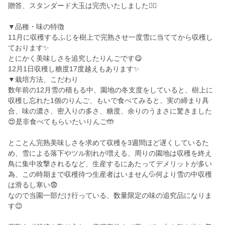
贈答、スタンダード大玉は完売いたしました🙇‍♀️
▼品種・味の特徴
11月に収穫するふじを樹上で完熟させ一度雪に当ててから収穫し
ております✨
とにかく美味しさを追究したりんごです😋
12月1日収穫し糖度17度越えもあります✨
▼栽培方法、こだわり
数年前の12月雪の積もる中、園地の冬支度をしていると、樹上に
収穫し忘れた1個のりんご、もいで食べてみると、実の締まり具
合、味の濃さ、密入りの多さ、糖度、余りのうまさに驚きました
😍是非食べてもらいたいりんご🤲
とことん完熟美味しさを求めて収穫を3週間ほど遅くしているた
め、雪による落下やツル割れが増える、周りの園地は収穫を終え
鳥に集中攻撃されるなど、生産するにあたってデメリットが多い
為、この時期まで収穫待つ生産者はいません💦何より雪の中収穫
は滑るし寒い😨
なので当園一部だけ行っている、数量限定の味の追究品になりま
す😊