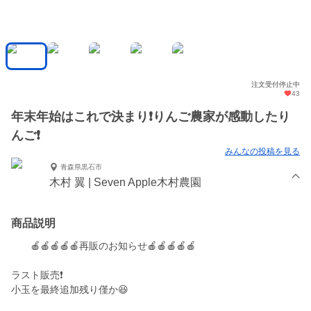
注文受付停止中
43
年末年始はこれで決まり❗️りんご農家が感動したり
んご❗️
みんなの投稿を見る
青森県黒石市
木村 翼 | Seven Apple木村農園
商品説明
🍎🍎🍎🍎🍎再販のお知らせ🍎🍎🍎🍎🍎
ラスト販売❗️
小玉を最終追加残り僅か😆