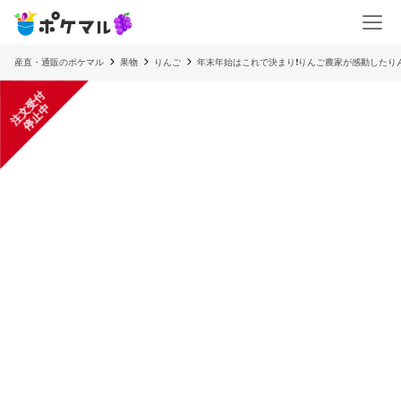
産直・通販のポケマル
果物
りんご
年末年始はこれで決まり❗️りんご農家が感動したりん
注
文
受
付
停
止
中