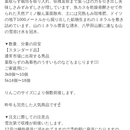
葉取らず栽培を取り入れ、収穫直前まで葉っぱの力を引き出し美
味しさみずみずしさが増しています。魚カスを乾燥発酵させて作
られた天然アミノ酸ん葉面散布、土には完熟もみ殻堆肥、ドイツ
の地下1000メートルから掘り出した鉱物生まれのミネラルを敷き
詰めています。山のミネラル豊富な湧水、八甲田山脈に連なる山
の雪溶け水を冠水。
▼数量、分量の目安
【スタンダード品】
通常市場に出荷する秀品
葉取らずの為着色のうすいものなどもまじります🙇‍♀️
ご家庭用に✨
3k8個〜10個
5k14個〜18個
りんごのサイズにより個数前後します。
昨年も完売した人気商品です☝️
▼注文に際しての注意点
雪次第で収穫が前後いたします。
12月は梱包発送に追われてますので予約順に発送になりますの