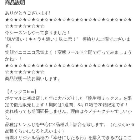
商品説明
ありがとうございます!
★☆★☆★☆★☆★☆★☆★☆★☆★☆★☆★☆★☆★☆★☆★
☆★☆★☆★☆★☆
今シーズンもやって参りました！
‟顔が濃い！キャラも濃い！味に恋！” 樽輪りんご園でございま
す。
笑顔でニコニコ元気よく！変態ワールド全開で行ってみましょう
かね～！
★☆★☆★☆★☆★☆★☆★☆★☆★☆★☆★☆★☆★☆★☆★
☆★☆★☆★☆★☆
商品説明一読お願いします。
【ミックスbox】
ポケマルに初出店した年に大バズりした『晩生種ミックス』を限
定で復活販売します！期間は1週間、3キロ箱で20箱限定です！
売れ残っても期間延長しません。理由は今メチャクチャ忙しいか
ら。
品種はサンふじを中心に4品種以上詰合せ致します。（たぶん5∼6
品種くらいになると思います）
当園オリジナル品種の『幸せにしたるわ』を購入できるのはここ