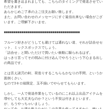
希望を書き込まれましても、こちらのタイミングで発送させてい
ただきます。
あらかじめご了承の上ご注文お願い致します。
また、お問い合わせのメッセージにすぐ返信出来ない場合がござ
います。ご理解下さいませ。
■■■■■■■■■■■■■■■■■■■■■■■■■■■■■■■■■■■■■■■
フルーツ好きがどうしても避けては通れない道、それが詰合せセ
ット、ミックスボックスでしょう。
「詰合せ」と聞いただけで買いたい衝動に駆られるはず。
はっきり言ってその弱みに付け込んでやろうという下心まる出し
の商品です。
とは言え諸刃の剣、荷造りするこちらもかなりの手間。というか
面倒くさい。
なので3キロ箱限定、玉不揃いでやらせてもらいます。
しかし、一人で発送作業をしているのにこれ以上出品アイテムを
増やしても大丈夫なのか？という不安は付きまといます。
が、もうやっちゃいましょう。
だって今、お酒を飲みながらこの文章を作ってますから。怖いも