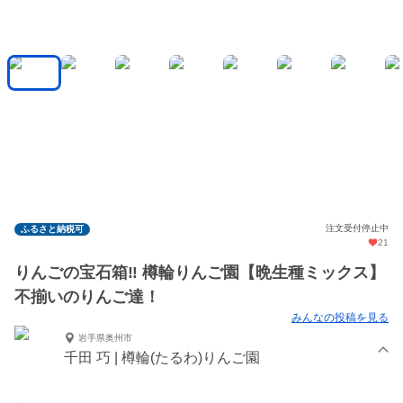
注文受付停止中
ふるさと納税可
21
りんごの宝石箱‼ 樽輪りんご園【晩生種ミックス】
不揃いのりんご達！
みんなの投稿を見る
岩手県奥州市
千田 巧 | 樽輪(たるわ)りんご園