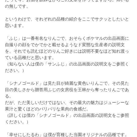
の無しです。
というわけで、それぞれの品種の紹介をここでサクッとしたいと
思います。
「ふじ」は一番有名なりんごで、おそらくポケマルの出品画面に
自撮りの顔をでかでかと載せるようなド変態な生産者の説明文
を、それでも読むほどのりんご好きには説明不要なほど知れ渡っ
ている品種だと思います。
（知らない人は僕の「サンふじ」の出品画面の説明文をご参照く
ださい。）
「シナノゴールド」は見た目が綺麗な黄色いりんごで、その見た
目の美しさから贈答用ふじの女房役を王林から奪ったりんごであ
る。
だが、ただ美しいだけではない、その最大の魅力はジューシーな
果汁と驚くほどのパリパリな果肉の食感だ。
（詳しくは僕の「シナノゴールド」の出品画面の説明文をご参照
ください。）
「幸せにしたるわ」は僕が育種した当園オリジナルの品種です。