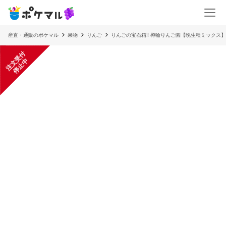
産直・通販のポケマル
果物
りんご
りんごの宝石箱‼ 樽輪りんご園【晩生種ミックス
注
文
受
付
停
止
中