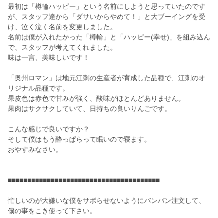
最初は「樽輪ハッピー」という名前にしようと思っていたのです
が、スタッフ達から「ダサいからやめて！」と大ブーイングを受
け、泣く泣く名前を変更しました。
名前は僕が入れたかった「樽輪」と「ハッピー(幸せ)」を組み込ん
で、スタッフが考えてくれました。
味は一言、美味しいです！
「奥州ロマン」は地元江刺の生産者が育成した品種で、江刺のオ
リジナル品種です。
果皮色は赤色で甘みが強く、酸味がほとんどありません。
果肉はサクサクしていて、日持ちの良いりんごです。
こんな感じで良いですか？
そして僕はもう酔っぱらって眠いので寝ます。
おやすみなさい。
■■■■■■■■■■■■■■■■■■■■■■■■■■■■■■■■■■■■■■■
忙しいのが大嫌いな僕をサボらせないようにバンバン注文して、
僕の事をこき使って下さい。