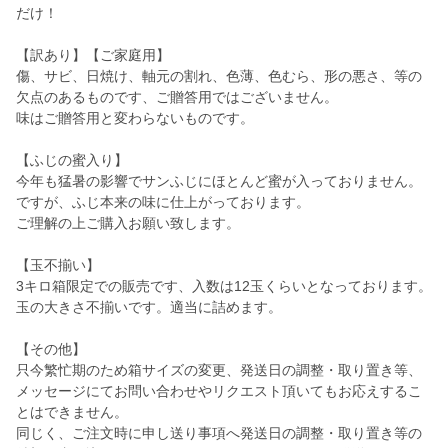
だけ！
【訳あり】【ご家庭用】
傷、サビ、日焼け、軸元の割れ、色薄、色むら、形の悪さ、等の
欠点のあるものです、ご贈答用ではございません。
味はご贈答用と変わらないものです。
【ふじの蜜入り】
今年も猛暑の影響でサンふじにほとんど蜜が入っておりません。
ですが、ふじ本来の味に仕上がっております。
ご理解の上ご購入お願い致します。
【玉不揃い】
3キロ箱限定での販売です、入数は12玉くらいとなっております。
玉の大きさ不揃いです。適当に詰めます。
【その他】
只今繁忙期のため箱サイズの変更、発送日の調整・取り置き等、
メッセージにてお問い合わせやリクエスト頂いてもお応えするこ
とはできません。
同じく、ご注文時に申し送り事項へ発送日の調整・取り置き等の