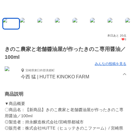
本日あと 20点
8
きのこ農家と老舗醬油屋が作ったきのこ専用醤油／
100ml
みんなの投稿を見る
宮崎県東臼杵郡美郷町
今西 猛 | HUTTE KINOKO FARM
商品説明
▼商品概要
〇商品名：【新商品】きのこ農家と老舗醬油屋が作ったきのこ専
用醤油／100ml
◎製造者：持永醸造株式会社/宮崎県都城市
◎販売者：株式会社HUTTE（ヒュッテきのこファーム）/ 宮崎県