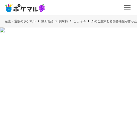
産直・通販のポケマル
加工食品
調味料
しょうゆ
きのこ農家と老舗醬油屋が作ったき