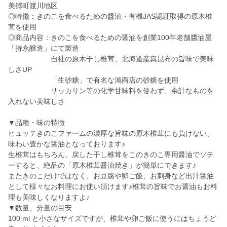
美郷町渡川地区
◎特徴：きのこを食べるための醬油・有機JAS認証取得の原木椎
茸を使用
◎商品内容：きのこを食べるための醤油を創業100年老舗醬油屋
「持永醸造」にて製造
自社の原木干し椎茸、北海道産真昆布の旨味で美味
しさUP
「生砂糖」で有名な鴻商店の砂糖を使用
サッカリン等の化学甘味料を使わず、余計なものを
入れない美味しさ
▼品種・味の特徴
ヒュッテきのこファームの濃厚な旨味の原木椎茸にも負けない、
味わい豊かな醤油となっております♪
生椎茸はもちろん、戻した干し椎茸をこのきのこ専用醤油でソテ
ーすると、絶品の「原木椎茸醤油焼き」が簡単にできます♪
またきのこだけではなく、お豆腐や卵ご飯、お刺身など出汁醤油
として様々なお料理にお使い頂けます♪椎茸の旨味でお醤油もお料
理も美味しくなりますよ♪
▼数量、分量の目安
100 ml と小さなサイズですが、椎茸や卵ご飯に使うにはちょうど