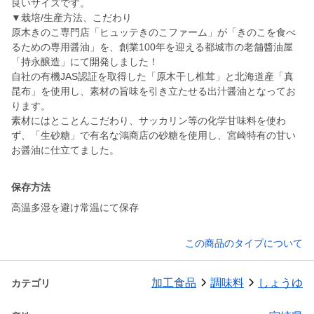
良いサイズです。
▼栽培/生産方法、こだわり
原木きのこ専門店「ヒュッテきのこファーム」が「きのこを食べ
るための専用醤油」を、創業100年を迎える都城市の老舗醬油屋
「持永醸造」にて開発しました！
自社の有機JAS認証を取得した「原木干し椎茸」と北海道産「真
昆布」を使用し、素材の旨味を引き立たせる出汁醤油となってお
ります。
素材にはとことんこだわり、サッカリン等の化学甘味料を使わ
ず、「生砂糖」で有名な鴻商店の砂糖を使用し、宮崎特有の甘い
お醤油に仕立てました。
保存方法
高温多湿を避け常温にて保存
この商品のタイプについて
加工食品
調味料
しょうゆ
カテゴリ