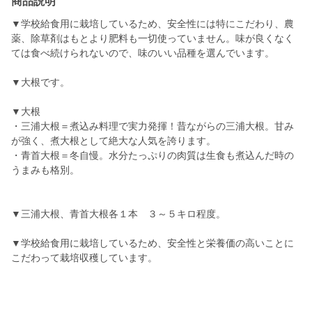
商品説明
▼学校給食用に栽培しているため、安全性には特にこだわり、農
薬、除草剤はもとより肥料も一切使っていません。味が良くなく
ては食べ続けられないので、味のいい品種を選んでいます。
▼大根です。
▼大根
・三浦大根＝煮込み料理で実力発揮！昔ながらの三浦大根。甘み
が強く、煮大根として絶大な人気を誇ります。
・青首大根＝冬自慢。水分たっぷりの肉質は生食も煮込んだ時の
うまみも格別。
▼三浦大根、青首大根各１本 ３～５キロ程度。
▼学校給食用に栽培しているため、安全性と栄養価の高いことに
こだわって栽培収穫しています。