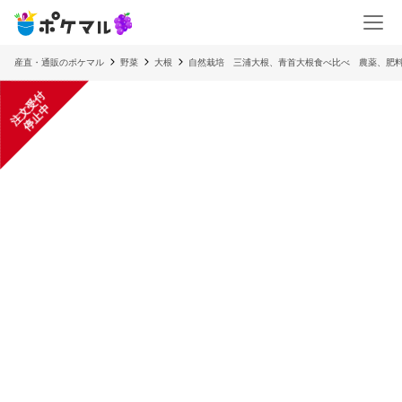
産直・通販のポケマル
野菜
大根
自然栽培 三浦大根、青首大根食べ比べ 農薬、肥
注
文
受
付
停
止
中