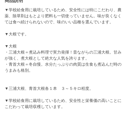
商品説明
▼学校給食用に栽培しているため、安全性には特にこだわり、農
薬、除草剤はもとより肥料も一切使っていません。味が良くなく
ては食べ続けられないので、味のいい品種を選んでいます。
▼大根です。
▼大根
・三浦大根＝煮込み料理で実力発揮！昔ながらの三浦大根。甘み
が強く、煮大根として絶大な人気を誇ります。
・青首大根＝冬自慢。水分たっぷりの肉質は生食も煮込んだ時の
うまみも格別。
▼三浦大根、青首大根各１本 ３～５キロ程度。
▼学校給食用に栽培しているため、安全性と栄養価の高いことに
こだわって栽培収穫しています。