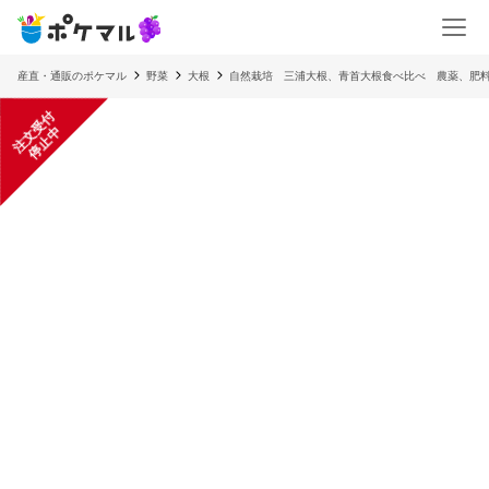
産直・通販のポケマル
野菜
大根
自然栽培 三浦大根、青首大根食べ比べ 農薬、肥
注
文
受
付
停
止
中