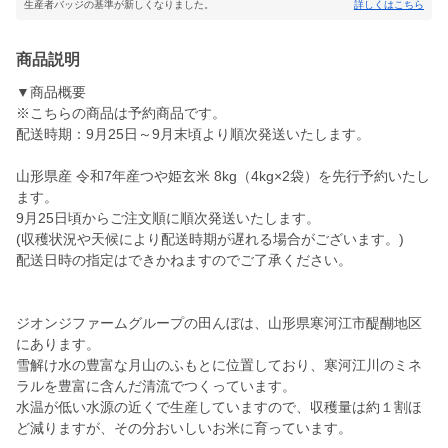
生産者バッジの基準が新しくなりました。
詳しくはこちら
商品説明
▼商品概要
※こちらの商品は予約商品です。
配送時期：9月25日～9月末頃より順次発送いたします。
山形県産 令和7年産つや姫玄米 8kg（4kg×2袋）を先行予約いたし
ます。
9月25日頃からご注文順に順次発送いたします。
(収穫状況や天候により配送時期が遅れる場合がございます。)
配送日時の指定はできかねますのでご了承ください。
ジオンジファームグループの田んぼは、山形県寒河江市醍醐地区
にあります。
雪解け水の豊富な月山のふもとに位置しており、寒河江川のミネ
ラルを豊富に含んだ清流でつくっています。
水温が低い水源の近くで生産していますので、収穫量は約１割ほ
ど減りますが、その分おいしいお米に育っています。