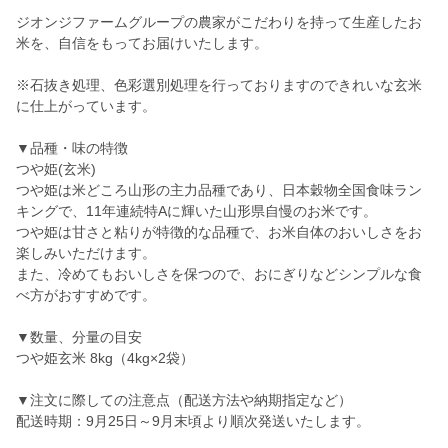
ジオンジファームグループの農家がこだわりを持って生産したお
米を、自信をもってお届けいたします。
※石抜き処理、色彩選別処理を行っておりますのできれいな玄米
に仕上がっています。
▼品種・味の特徴
つや姫(玄米)
つや姫は米どころ山形の主力品種であり、日本穀物全国食味ラン
キングで、11年連続特Aに輝いた山形県自慢のお米です。
つや姫は甘さと粘りが特徴的な品種で、お米自体のおいしさをお
楽しみいただけます。
また、冷めてもおいしさを保つので、おにぎりなどシンプルな食
べ方がおすすめです。
▼数量、分量の目安
つや姫玄米 8kg（4kg×2袋）
▼注文に際しての注意点（配送方法や納期指定など）
配送時期：9月25日～9月末頃より順次発送いたします。