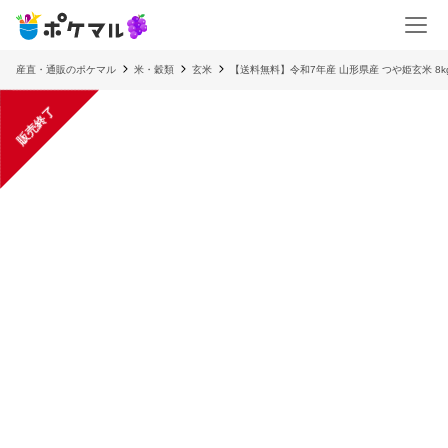
産直・通販のポケマル
米・穀類
玄米
【送料無料】令和7年産 山形県産 つや姫玄米 8k
販売終了