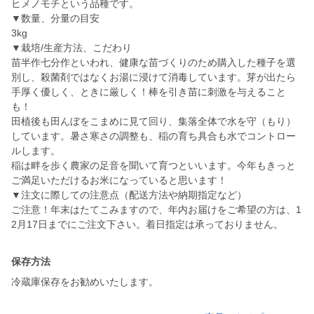
ヒメノモチという品種です。
▼数量、分量の目安
3kg
▼栽培/生産方法、こだわり
苗半作七分作といわれ、健康な苗づくりのため購入した種子を選
別し、殺菌剤ではなくお湯に浸けて消毒しています。芽が出たら
手厚く優しく、ときに厳しく！棒を引き苗に刺激を与えること
も！
田植後も田んぼをこまめに見て回り、集落全体で水を守（もり）
しています。暑さ寒さの調整も、稲の育ち具合も水でコントロー
ルします。
稲は畔を歩く農家の足音を聞いて育つといいます。今年もきっと
ご満足いただけるお米になっていると思います！
▼注文に際しての注意点（配送方法や納期指定など）
ご注意！年末はたてこみますので、年内お届けをご希望の方は、1
2月17日までにご注文下さい。着日指定は承っておりません。
保存方法
冷蔵庫保存をお勧めいたします。