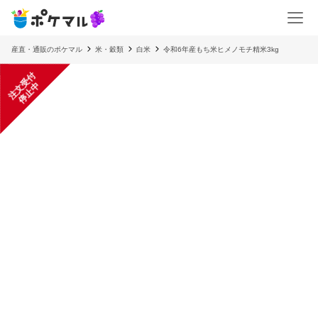
産直・通販のポケマル
米・穀類
白米
令和6年産もち米ヒメノモチ精米3kg
注
文
受
付
停
止
中