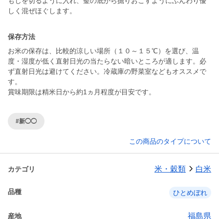
もじを切るように入れ、釜の底から掘りおこすようにふんわり優
しく混ぜほぐします。
保存方法
お米の保存は、比較的涼しい場所（１０～１５℃）を選び、温
度・湿度が低く直射日光の当たらない暗いところが適します。必
ず直射日光は避けてください。冷蔵庫の野菜室などもオススメで
す。
賞味期限は精米日から約1ヵ月程度が目安です。
#新◯◯
この商品のタイプについて
米・穀類
白米
カテゴリ
品種
ひとめぼれ
福島県
産地