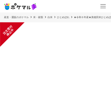
産直・通販のポケマル
米・穀類
白米
ひとめぼれ
★令和６年産★美穂田米ひとめぼ
注
文
受
付
停
止
中