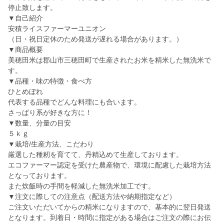
停止致します。
▼自己紹介
安積ライスファーマーユニオン
（日・祝日定休のため発送が遅れる場合があります。）
▼商品概要
美穂田米は郡山市三穂田町で生産されたお米を精米した無洗米で
す。
▼品種・味の特徴・食べ方
ひとめぼれ
代表する品種でどんな料理にも合います。
さっぱり系が好きな方に！
▼数量、分量の目安
５ｋｇ
▼栽培/生産方法、こだわり
厳選した種籾を育てて、丹精込めて生産しております。
エコファーマー認定を受けた農産物で、環境に配慮した栽培方法
となっております。
また炊飯時の手間を軽減した無洗米加工です。
▼注文に際しての注意点（配送方法や納期指定など）
ご注文いただいてからの精米になりますので、基本的に翌日発送
となります。到着日・時間に指定がある場合はご注文の際にお伝