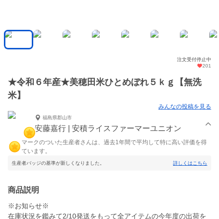
注文受付停止中
201
★令和６年産★美穂田米ひとめぼれ５ｋｇ【無洗
米】
みんなの投稿を見る
福島県郡山市
安藤嘉行 | 安積ライスファーマーユニオン
マークのついた生産者さんは、過去1年間で平均して特に高い評価を得
ています。
生産者バッジの基準が新しくなりました。
詳しくはこちら
商品説明
※お知らせ※
在庫状況を鑑みて2/10発送をもって全アイテムの今年度の出荷を