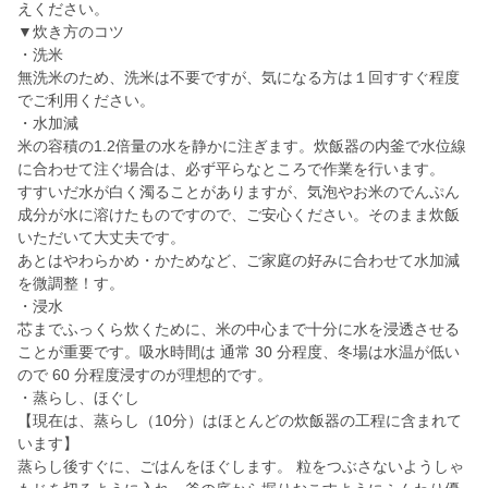
えください。
▼炊き方のコツ
・洗米
無洗米のため、洗米は不要ですが、気になる方は１回すすぐ程度
でご利用ください。
・水加減
米の容積の1.2倍量の水を静かに注ぎます。炊飯器の内釜で水位線
に合わせて注ぐ場合は、必ず平らなところで作業を行います。
すすいだ水が白く濁ることがありますが、気泡やお米のでんぷん
成分が水に溶けたものですので、ご安心ください。そのまま炊飯
いただいて大丈夫です。
あとはやわらかめ・かためなど、ご家庭の好みに合わせて水加減
を微調整！す。
・浸水
芯までふっくら炊くために、米の中心まで十分に水を浸透させる
ことが重要です。吸水時間は 通常 30 分程度、冬場は水温が低い
ので 60 分程度浸すのが理想的です。
・蒸らし、ほぐし
【現在は、蒸らし（10分）はほとんどの炊飯器の工程に含まれて
います】
蒸らし後すぐに、ごはんをほぐします。 粒をつぶさないようしゃ