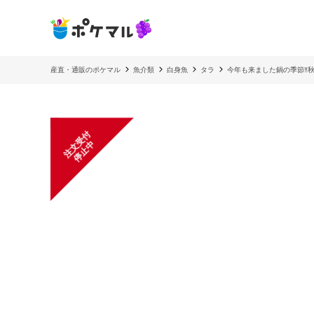
産直・通販のポケマル
魚介類
白身魚
タラ
今年も来ました鍋の季節‼️
注
文
受
付
停
止
中