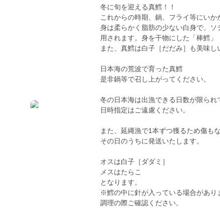
冬に旬を迎える真鱈！！
これからの時期、鍋、フライ等にいか
身は柔らかく脂肪の少ない白身で、ソ
用されます。身を干物にした「棒鱈」
また、真鱈は白子［だだみ］も美味し
日本海の荒波で育った真鱈
是非鍋等で召し上がってください。
冬の日本海は出漁できる日数が限られ
日時指定はご遠慮ください。
また、延縄漁で1本ずつ獲るため傷も
その日のうちに発送いたします。
オスは白子［ダダミ］
メスはたらこ
となります。
※鱈の中に針が入っている場合があり
調理の際ご確認ください。