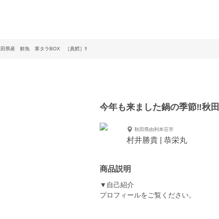
秋田県産 鮮魚 寒タラBOX ［真鱈］‼️
今年も来ました鍋の季節‼️秋田
秋田県由利本荘市
村井勝貴 | 恭栄丸
商品説明
▼自己紹介
プロフィールをご覧ください。