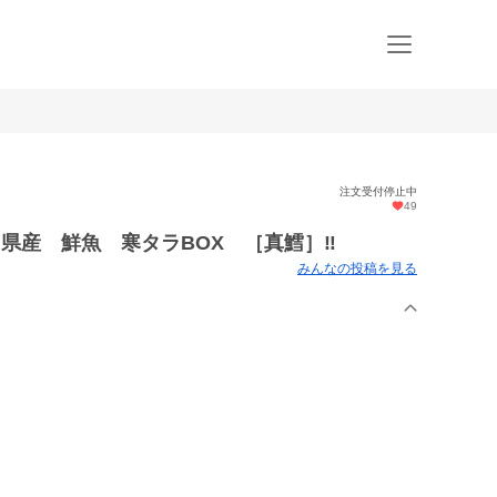
注文受付停止中
49
県産 鮮魚 寒タラBOX ［真鱈］‼️
みんなの投稿を見る