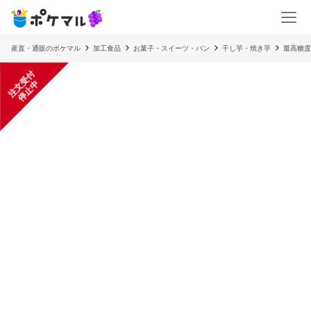
産直・通販のポケマル
加工食品
お菓子・スイーツ・パン
干し芋・焼き芋
最高糖度
注
文
受
付
停
止
中