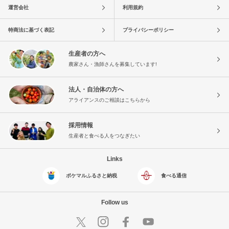
運営会社
利用規約
特商法に基づく表記
プライバシーポリシー
生産者の方へ
農家さん・漁師さんを募集しています!
法人・自治体の方へ
アライアンスのご相談はこちらから
採用情報
生産者と食べる人をつなぎたい
Links
ポケマルふるさと納税
食べる通信
Follow us