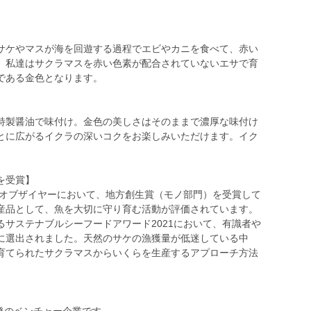
サケやマスが海を回遊する過程でエビやカニを食べて、赤い
。私達はサクラマスを赤い色素が配合されていないエサで育
である金色となります。
】
特製醤油で味付け。金色の美しさはそのままで濃厚な味付け
とに広がるイクラの深いコクをお楽しみいただけます。イク
を受賞】
品オブザイヤーにおいて、地方創生賞（モノ部門）を受賞して
産品として、魚を大切に守り育む活動が評価されています。
サステナブルシーフードアワード2021において、有識者や
に選出されました。天然のサケの漁獲量が低迷している中
育てられたサクラマスからいくらを生産するアプローチ方法