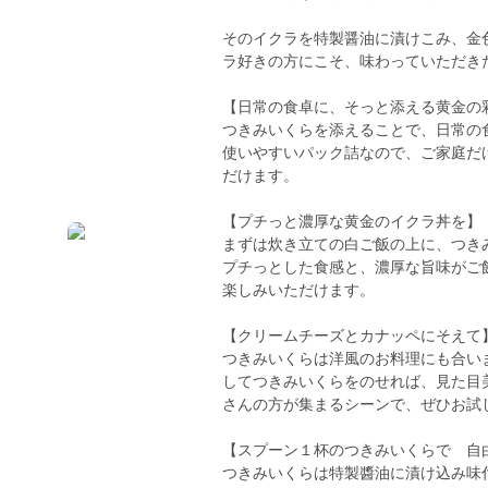
そのイクラを特製醤油に漬けこみ、金
ラ好きの方にこそ、味わっていただき
【日常の食卓に、そっと添える黄金の
つきみいくらを添えることで、日常の
使いやすいパック詰なので、ご家庭だ
だけます。
【プチっと濃厚な黄金のイクラ丼を】
まずは炊き立ての白ご飯の上に、つき
プチっとした食感と、濃厚な旨味がご
楽しみいただけます。
【クリームチーズとカナッペにそえて
つきみいくらは洋風のお料理にも合い
してつきみいくらをのせれば、見た目
さんの方が集まるシーンで、ぜひお試
【スプーン１杯のつきみいくらで 自
つきみいくらは特製醬油に漬け込み味