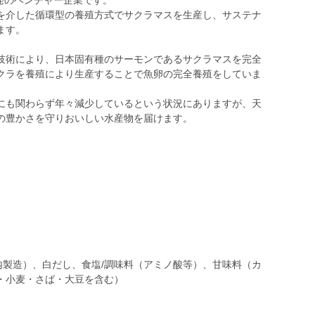
大学発のベンチャー企業です。
を介した循環型の養殖方式でサクラマスを生産し、サステナ
ます。
技術により、日本固有種のサーモンであるサクラマスを完全
クラを養殖により生産することで魚卵の完全養殖をしていま
にも関わらず年々減少しているという状況にありますが、天
の豊かさを守りおいしい水産物を届けます。
内製造）、白だし、食塩/調味料（アミノ酸等）、甘味料（カ
・小麦・さば・大豆を含む）