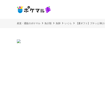
産直・通販のポケマル
魚介類
魚卵
いくら
【夏ギフト】プチッと弾ける