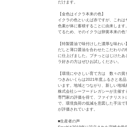
だけます。
【金色はイクラ本来の色】
イクラの色といえば赤ですが、これは
色素が体に蓄積することに由来します
てるため、そのイクラは卵黄本来の色
【特製醤油で味付けした濃厚な味わい
だしと薄口醤油を合わせたこだわりの
に仕上げました。プチっとはじけたあ
ラ好きの方はぜひお試しください。
【環境にやさしい育て方は 数々の賞
つきみいくらは2021年度ふるさと名
います。地域とつながり、新しい地域
株式会社シーフードレガシーが主催する
専門家の評価を得て、ファイナリスト
で、環境負荷の低減を意図した手法で
が評価されています。
■生産者の声