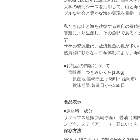
Smoltは2019年に設立された宮崎
大学の研究シーズを活用して、山と海
ブルな社会と豊かな海の実現を目指し
私たちは山と海を往復する独自の養殖
養殖により生産し、その魚卵であるイ
す。
サケの資源量は、放流稚魚の数が多い
然資源に頼らない生産体制により、海
■お礼品の内容について
・宮崎産 つきみいくら[100g]
原産地:宮崎県五ヶ瀬町・延岡市/
賞味期限:製造日から365日
食品表示
■原材料・成分
サクラマス魚卵(宮崎県産)、醤油（国
ンゾウ、ステビア）、（一部にいくら
保存方法
冷凍（‐18℃以下）で製造日から365日