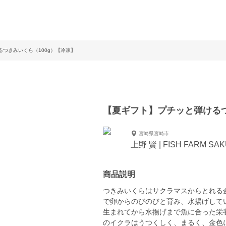
つきみいくら（100g）【冷凍】
【夏ギフト】プチッと弾けるつ
宮崎県宮崎市
上野 賢 | FISH FARM SA
商品説明
つきみいくらはサクラマスからとれる金
で卵からのびのびと育み、水揚げして
生まれてから水揚げまで魚に合った栄
のイクラはうつくしく、まるく、金色