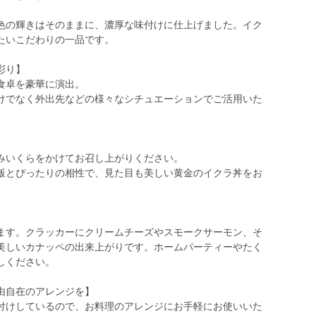
色の輝きはそのままに、濃厚な味付けに仕上げました。イク
たいこだわりの一品です。
彩り】
食卓を豪華に演出。
けでなく外出先などの様々なシチュエーションでご活用いた
みいくらをかけてお召し上がりください。
飯とぴったりの相性で、見た目も美しい黄金のイクラ丼をお
】
ます。クラッカーにクリームチーズやスモークサーモン、そ
美しいカナッペの出来上がりです。ホームパーティーやたく
しください。
由自在のアレンジを】
付けしているので、お料理のアレンジにお手軽にお使いいた