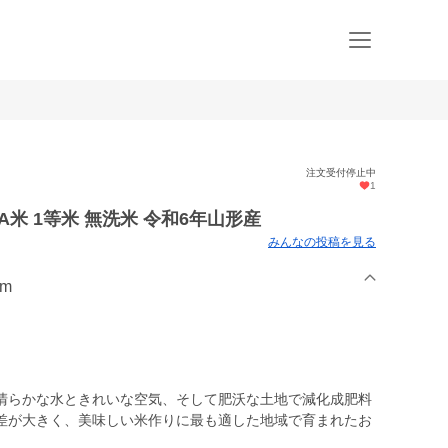
注文受付停止中
1
特A米 1等米 無洗米 令和6年山形産
みんなの投稿を見る
rm
清らかな水ときれいな空気、そして肥沃な土地で減化成肥料
差が大きく、美味しい米作りに最も適した地域で育まれたお