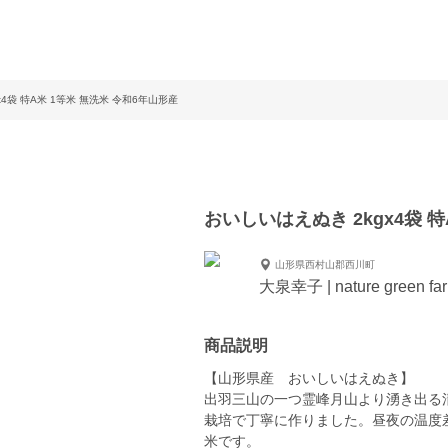
x4袋 特A米 1等米 無洗米 令和6年山形産
おいしいはえぬき 2kgx4袋 
山形県西村山郡西川町
大泉幸子 | nature green fa
商品説明
【山形県産 おいしいはえぬき】
出羽三山の一つ霊峰月山より湧き出る
栽培で丁寧に作りました。昼夜の温度
米です。