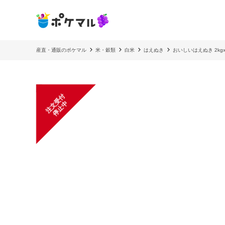
産直・通販のポケマル
米・穀類
白米
はえぬき
おいしいはえぬき 2kg
注
文
受
付
停
止
中