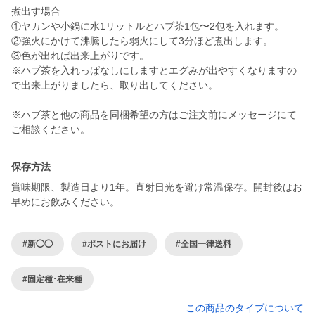
煮出す場合
①ヤカンや小鍋に水1リットルとハブ茶1包〜2包を入れます。
②強火にかけて沸騰したら弱火にして3分ほど煮出します。
③色が出れば出来上がりです。
※ハブ茶を入れっぱなしにしますとエグみが出やすくなりますの
で出来上がりましたら、取り出してください。
※ハブ茶と他の商品を同梱希望の方はご注文前にメッセージにて
ご相談ください。
保存方法
賞味期限、製造日より1年。直射日光を避け常温保存。開封後はお
早めにお飲みください。
#新◯◯
#ポストにお届け
#全国一律送料
#固定種･在来種
この商品のタイプについて