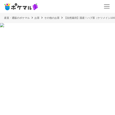
産直・通販のポケマル
お茶
その他のお茶
【自然栽培】国産！ハブ茶（ケツメイシ10