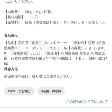
し上がりください。
【内容量】 20ｇ（2ｇ×10袋）
【賞味期限】 365日
【原材料】 紅茶（佐賀県嬉野市）・ローズレッド・カモミール
食品表示
【品名】花紅茶【名称】ブレンドティー 【原材料】紅茶（佐賀
県嬉野市）・ローズレッド・カモミール【内容量】20ｇ（2ｇ×1
0）【賞味期限】365日 【製造者】相川製茶舗 代表者 相川源太
郎 佐賀県嬉野市嬉野町大字下宿甲4002-1 ＴＥＬ：0954-42-17
56
保存方法
高温多湿を避け、移り香にご注意ください。
#ポストにお届け
#全国一律送料
この商品のタイプについて