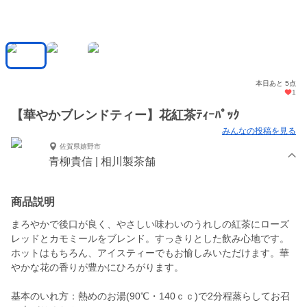
本日あと 5点
1
【華やかブレンドティー】花紅茶ﾃｨｰﾊﾟｯｸ
みんなの投稿を見る
佐賀県嬉野市
青柳貴信 | 相川製茶舗
商品説明
まろやかで後口が良く、やさしい味わいのうれしの紅茶にローズ
レッドとカモミールをブレンド。すっきりとした飲み心地です。
ホットはもちろん、アイスティーでもお愉しみいただけます。華
やかな花の香りが豊かにひろがります。
基本のいれ方：熱めのお湯(90℃・140ｃｃ)で2分程蒸らしてお召