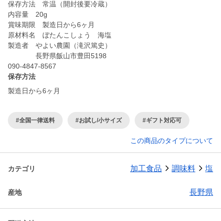
保存方法 常温（開封後要冷蔵）
内容量 20g
賞味期限 製造日から6ヶ月
原材料名 ぼたんこしょう 海塩
製造者 やよい農園（滝沢篤史）
長野県飯山市豊田5198
090-4847-8567
保存方法
製造日から6ヶ月
#全国一律送料
#お試し/小サイズ
#ギフト対応可
この商品のタイプについて
加工食品
調味料
塩
カテゴリ
長野県
産地