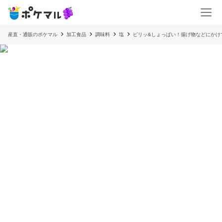
産直・通販のポケマル
加工食品
調味料
塩
ピリッ&しょっぱい！揚げ物などにかけ