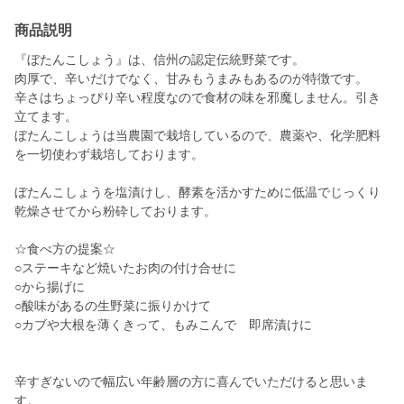
商品説明
『ぼたんこしょう』は、信州の認定伝統野菜です。
肉厚で、辛いだけでなく、甘みもうまみもあるのが特徴です。
辛さはちょっぴり辛い程度なので食材の味を邪魔しません。引き
立てます。
ぼたんこしょうは当農園で栽培しているので、農薬や、化学肥料
を一切使わず栽培しております。
ぼたんこしょうを塩漬けし、酵素を活かすために低温でじっくり
乾燥させてから粉砕しております。
☆食べ方の提案☆
○ステーキなど焼いたお肉の付け合せに
○から揚げに
○酸味があるの生野菜に振りかけて
○カブや大根を薄くきって、もみこんで 即席漬けに
辛すぎないので幅広い年齢層の方に喜んでいただけると思いま
す。