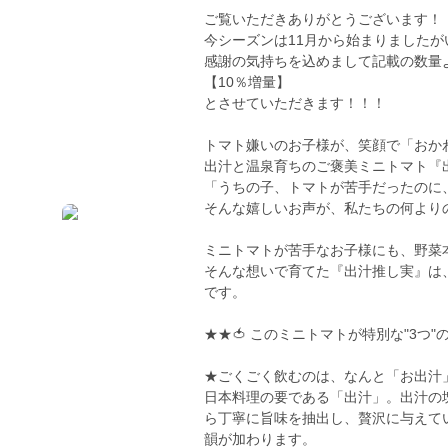
ご覧いただきありがとうございます！
今シーズンは11月から始まりましたが
感謝の気持ちを込めまして記載の数量
【10％増量】
とさせていただきます！！！
トマト嫌いのお子様が、笑顔で「おか
出汁と温泉育ちのご褒美ミニトマト『
「うちの子、トマトが苦手だったのに
そんな嬉しいお声が、私たちの何より
ミニトマトが苦手なお子様にも、野菜
そんな想いで育てた『出汁推し実』は
です。
★★🍅 このミニトマトが特別な"3つ"
★ごくごく飲むのは、なんと「お出汁
日本料理の要である「出汁」。出汁の
ら丁寧に旨味を抽出し、贅沢に与えて
韻が加わります。