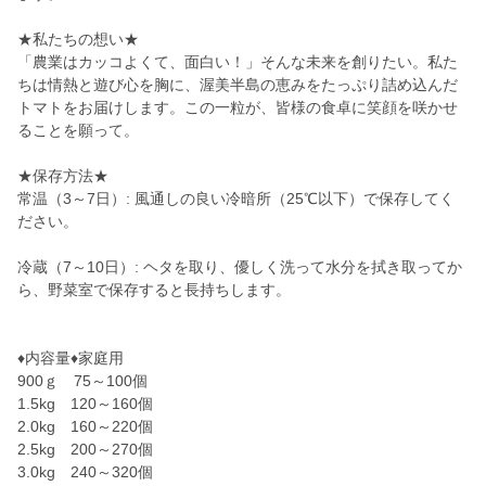
★私たちの想い★
「農業はカッコよくて、面白い！」そんな未来を創りたい。私た
ちは情熱と遊び心を胸に、渥美半島の恵みをたっぷり詰め込んだ
トマトをお届けします。この一粒が、皆様の食卓に笑顔を咲かせ
ることを願って。
★保存方法★
常温（3～7日）: 風通しの良い冷暗所（25℃以下）で保存してく
ださい。
冷蔵（7～10日）: ヘタを取り、優しく洗って水分を拭き取ってか
ら、野菜室で保存すると長持ちします。
♦内容量♦家庭用
900ｇ 75～100個
1.5kg 120～160個
2.0kg 160～220個
2.5kg 200～270個
3.0kg 240～320個