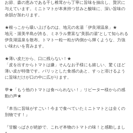
お節、森の恵みである干し椎茸から丁寧に旨味を抽出し、贅沢に
与えています。ミニトマトが本来持つ甘みと酸味に、深い旨味の
余韻が加わります。
★根っこから吸い上げるのは、地元の名湯「伊良湖温泉」★
地元・渥美半島が誇る、ミネラル豊富な"美肌の湯"として知られる
伊良湖温泉を散布。トマト一粒一粒が内側から輝くような、力強
い味わいを育みます。
★薄い皮だから、口に残らない！★
「皮を出すからトマトは嫌」そんなお子様にも嬉しい、驚くほど
薄い皮が特徴です。パリッとした食感のあと、すっと溶けるよう
に旨味だけが口の中に広がります。
💬★「もう他のトマトは食べられない！」リピーター様からの感
動の声★
『本当に旨味がすごい！今まで食べていたミニトマトとは全くの
別物です！』
『甘酸っぱさが絶妙で、これぞ本物のトマトの味！と感動しまし