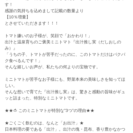
す！
感謝の気持ちを込めまして記載の数量より
【10％増量】
とさせていただきます！！！
トマト嫌いのお子様が、笑顔で「おかわり！」
出汁と温泉育ちのご褒美ミニトマト『出汁推し実（だしおしの
み）』
「うちの子、トマトが苦手だったのに、このトマトだけはパクパ
ク食べるんです！」
そんな嬉しいお声が、私たちの何よりの宝物です。
ミニトマトが苦手なお子様にも、野菜本来の美味しさを知ってほ
しい。
そんな想いで育てた『出汁推し実』は、驚きと感動の旨味がギュ
ッと詰まった、特別なミニトマトです。
★★🍅 このミニトマトが特別な"3つ"の理由★★
★ごくごく飲むのは、なんと「お出汁」★
日本料理の要である「出汁」。出汁の塊・昆布、香り豊かなかつ