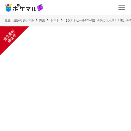
産直・通販のポケマル
野菜
トマト
【ラストセール10%増】子供に大人気！！出汁を
注
文
受
付
停
止
中