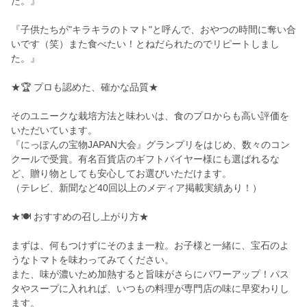
た。』
『子供たちが"キラキラのトマト"と呼んで、おやつの時間に奪い合
いです（笑）また食べたい！とねだられたのでリピートしまし
た。』
★🏆 プロも認めた、確かな品質★
そのユニークな栽培方法と味わいは、食のプロからも高い評価を
いただいています。
『にっぽんの宝物JAPAN大会』グランプリをはじめ、数々のコン
クールで受賞。有名百貨店のギフトバイヤー様にも選ばれるな
ど、贈り物としても安心してお選びいただけます。
（テレビ、新聞など40回以上のメディア掲載実績あり！）
★🍽️ おすすめの召し上がり方★
まずは、何もつけずにそのまま一粒。お子様と一緒に、宝石のよ
うなトマトを味わってみてください。
また、味が濃いため加熱すると旨味がさらにパワーアップ！パス
タやスープに入れれば、いつもの料理が専門店の味に早変わりし
ます。