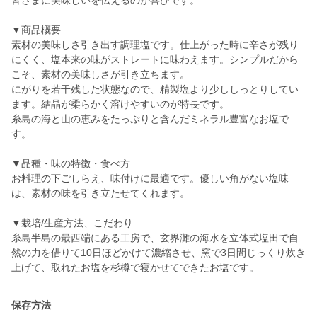
皆さまに美味しいを伝えるのが喜びです。
▼商品概要
素材の美味しさ引き出す調理塩です。仕上がった時に辛さが残り
にくく、塩本来の味がストレートに味わえます。シンプルだから
こそ、素材の美味しさが引き立ちます。
にがりを若干残した状態なので、精製塩より少ししっとりしてい
ます。結晶が柔らかく溶けやすいのが特長です。
糸島の海と山の恵みをたっぷりと含んだミネラル豊富なお塩で
す。
▼品種・味の特徴・食べ方
お料理の下ごしらえ、味付けに最適です。優しい角がない塩味
は、素材の味を引き立たせてくれます。
▼栽培/生産方法、こだわり
糸島半島の最西端にある工房で、玄界灘の海水を立体式塩田で自
然の力を借りて10日ほどかけて濃縮させ、窯で3日間じっくり炊き
上げて、取れたお塩を杉樽で寝かせてできたお塩です。
保存方法