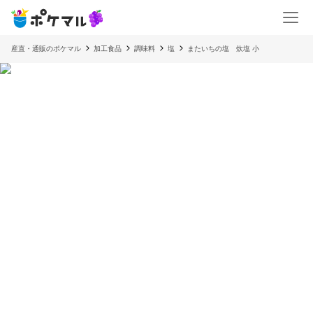
産直・通販のポケマル
加工食品
調味料
塩
またいちの塩 炊塩 小