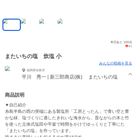
本日あと 100点
42
またいちの塩 炊塩 小
みんなの投稿を見る
福岡県糸島市
平川 秀一 | 新三郎商店(株) またいちの塩
商品説明
▼自己紹介
糸島半島の西の突端にある製塩所「工房とったん」で青い空と豊
かな緑、塩づくりに適したきれいな海水から、昔ながらの木と竹
を使った立体式塩田や平釜で時間をかけてゆっくりと丁寧にた
「またいちの塩」を作っています。