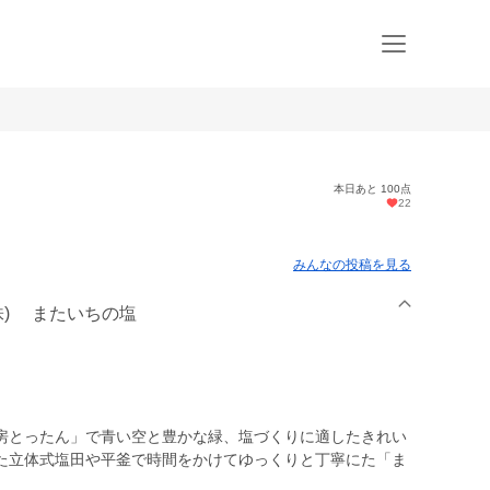
本日あと 100点
22
みんなの投稿を見る
(株) またいちの塩
房とったん」で青い空と豊かな緑、塩づくりに適したきれい
た立体式塩田や平釜で時間をかけてゆっくりと丁寧にた「ま