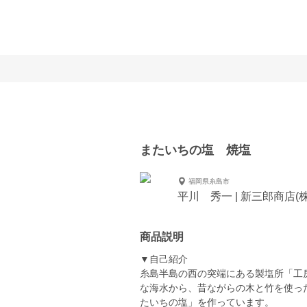
またいちの塩 焼塩
福岡県糸島市
平川 秀一 | 新三郎商店
商品説明
▼自己紹介
糸島半島の西の突端にある製塩所「工
な海水から、昔ながらの木と竹を使っ
たいちの塩」を作っています。