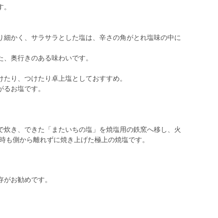
す。
り細かく、サラサラとした塩は、辛さの角がとれ塩味の中に
た、奥行きのある味わいです。
けたり、つけたり卓上塩としておすすめ。
がるお塩です。
で炊き、できた「またいちの塩」を焼塩用の鉄窯へ移し、火
片時も側から離れずに焼き上げた極上の焼塩です。
存がお勧めです。