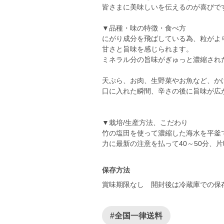
皆さまに美味しいを伝えるのが喜びで
▼品種・味の特徴・食べ方
にがり成分を飛ばしている為、粒がよ
甘さと旨味を感じられます。
ミネラル分の旨味がぎゅっと濃縮され
天ぷら、お肉、生野菜やお魚など、か
口に入れた瞬間、辛さの後に旨味が広
▼栽培/生産方法、こだわり
竹の塩田を使って濃縮した海水を平釜
力に最新の注意を払って40～50分、
保存方法
賞味期限なし 開封後は冷蔵庫での保
#全国一律送料