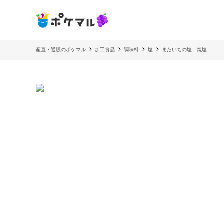
産直・通販のポケマル
加工食品
調味料
塩
またいちの塩 焼塩