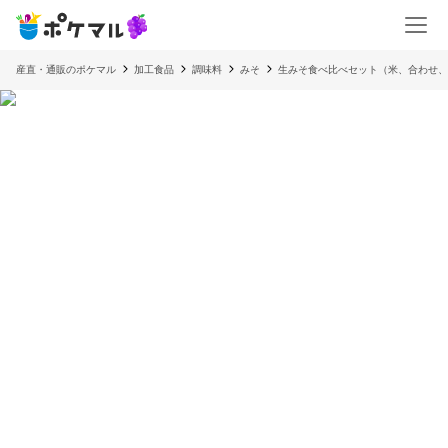
産直・通販のポケマル
加工食品
調味料
みそ
生みそ食べ比べセット（米、合わせ、