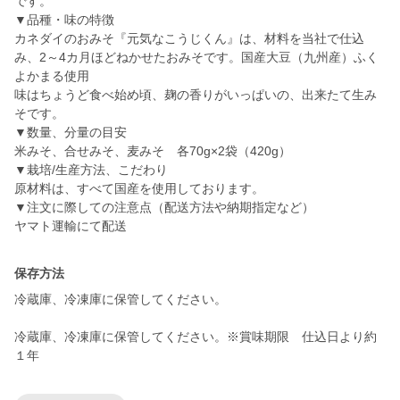
です。
▼品種・味の特徴
カネダイのおみそ『元気なこうじくん』は、材料を当社で仕込
み、2～4カ月ほどねかせたおみそです。国産大豆（九州産）ふく
よかまる使用
味はちょうど食べ始め頃、麹の香りがいっぱいの、出来たて生み
そです。
▼数量、分量の目安
米みそ、合せみそ、麦みそ 各70g×2袋（420g）
▼栽培/生産方法、こだわり
原材料は、すべて国産を使用しております。
▼注文に際しての注意点（配送方法や納期指定など）
ヤマト運輸にて配送
保存方法
冷蔵庫、冷凍庫に保管してください。
冷蔵庫、冷凍庫に保管してください。※賞味期限 仕込日より約
１年