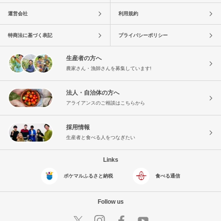
運営会社
利用規約
特商法に基づく表記
プライバシーポリシー
生産者の方へ
農家さん・漁師さんを募集しています!
法人・自治体の方へ
アライアンスのご相談はこちらから
採用情報
生産者と食べる人をつなぎたい
Links
ポケマルふるさと納税
食べる通信
Follow us