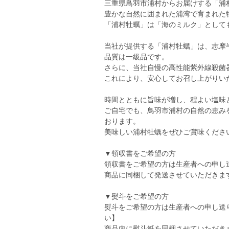
三重県鳥羽市浦村からお届けする「浦
豊かな自然に囲まれた浦湾で育まれた
「浦村牡蠣」は「海のミルク」として
当社が提供する「浦村牡蠣」は、志摩
品質は一級品です。
さらに、当社自慢の高性能紫外線殺菌
これにより、安心してお召し上がりい
時間とともに旨味が増し、程よい塩味
ご自宅でも、鳥羽市浦村の自然の恵み
おります。
美味しい浦村牡蠣をぜひご賞味くださ
▼領収書をご希望の方
領収書をご希望の方は生産者への申し
商品に同梱して発送させていただきま
▼熨斗をご希望の方
熨斗をご希望の方は生産者への申し送
い】
商品内に熨斗紙を同梱させていただき