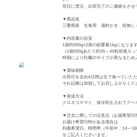
翌日に受注、出荷完了のご連絡をさせ
▼商品名
三重県産 生食用 浦村かき 殻無し む
▼内容量の目安
1袋約500g×2袋の総重量1kgになりま
（1袋500gあたり約35～40粒前後入
時期により牡蠣のサイズが異なるため
▼賞味期限
出荷日を含め4日間は生で食べていた
それ以降は加熱してお召し上がりくだ
▼発送方法
クロネコヤマト、保冷剤を入れてクー
▼注文に際しての注意点（お届希望日
お届け希望日時がある場合は
到着希望日、時間帯（午前中、14～16時
をご記入くださいませ。