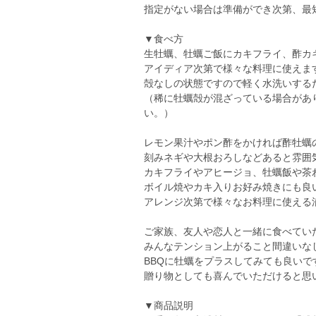
指定がない場合は準備ができ次第、最
▼食べ方
生牡蠣、牡蠣ご飯にカキフライ、酢カ
アイディア次第で様々な料理に使えま
殻なしの状態ですので軽く水洗いするだ
（稀に牡蠣殻が混ざっている場合があ
い。）
レモン果汁やポン酢をかければ酢牡蠣
刻みネギや大根おろしなどあると雰囲
カキフライやアヒージョ、牡蠣飯や茶
ボイル焼やカキ入りお好み焼きにも良
アレンジ次第で様々なお料理に使える浦
ご家族、友人や恋人と一緒に食べてい
みんなテンション上がること間違いな
BBQに牡蠣をプラスしてみても良いで
贈り物としても喜んでいただけると思
▼商品説明