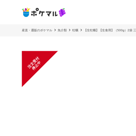
産直・通販のポケマル
魚介類
牡蠣
【生牡蠣】【生食用】（500g）2袋 
注
文
受
付
停
止
中