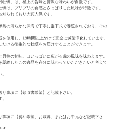
村牡蠣」は、極上の旨味と贅沢な味わいが自慢です。
牡蠣は、プリプリの食感とさっぱりした風味が特徴です。
も知られており大変人気です。
半島の清らかな深海で丁寧に垂下式で養殖されており、その
器を使用し、18時間以上かけて完全に滅菌浄化しています。
ただける衛生的な牡蠣をお届けすることができます。
と貝柱の甘味、口いっぱいに広がる磯の風味を味わえます。
を凝縮したこの逸品を存分に味わっていただきたいと考えて
い。
送り事項に【領収書希望】と記載下さい。
す。
り事項に【熨斗希望、お歳暮、またはお中元など記載下さ
ます。