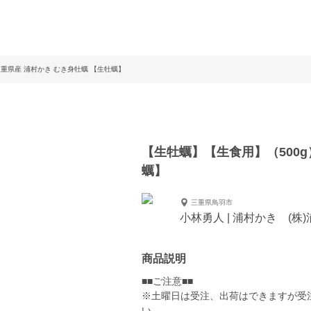
三重県産 浦村かき むき身牡蠣 【生牡蠣】
【生牡蠣】【生食用】（500g
蠣】
三重県鳥羽市
小林勇人 | 浦村かき (株)浦
商品説明
■■ご注意■■
※土曜日は受注、出荷はできますが受
い。