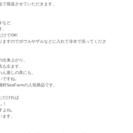
短で発送させていただきます。
キなど、
す。
けでOK!
りますのでボウルやザルなどに入れて冷水で洗ってくださ
の出来上がり。
気も出ます。
わん蒸しの具にも。
いですね。
村SeaFarmの人気商品です。
ただければ
し！
すよね。
います。