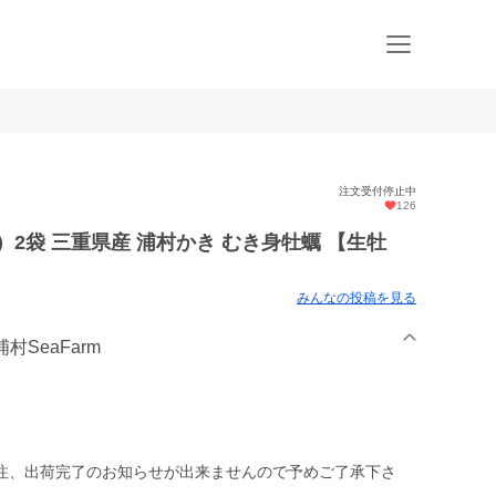
注文受付停止中
126
）2袋 三重県産 浦村かき むき身牡蠣 【生牡
みんなの投稿を見る
村SeaFarm
注、出荷完了のお知らせが出来ませんので予めご了承下さ