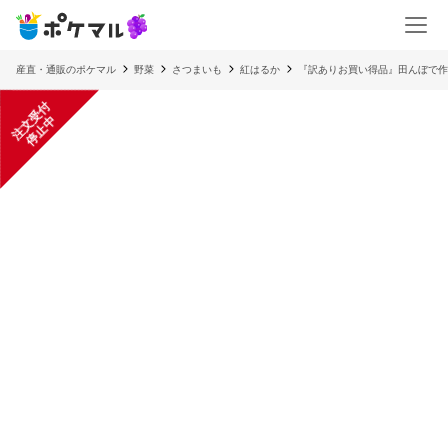
産直・通販のポケマル
野菜
さつまいも
紅はるか
『訳ありお買い得品』田んぼで作る
注
文
受
付
停
止
中