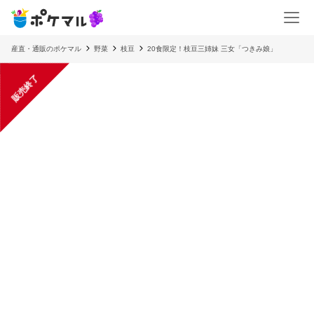
産直・通販のポケマル
野菜
枝豆
20食限定！枝豆三姉妹 三女「つきみ娘」
販売終了