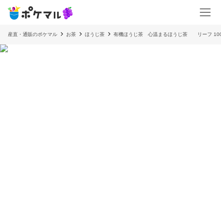
産直・通販のポケマル
お茶
ほうじ茶
有機ほうじ茶 心温まるほうじ茶 リーフ 100