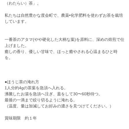
（わたらい）茶」。
私たちは自然豊かな度会町で、農薬•化学肥料を使わずお茶を栽培
しています。
一番茶のアタマ(やや硬化した大柄な葉)を原料に、深めの焙煎で仕
上げました。
癒しの香り、優しい甘味で、ほっと癒やされる心温まるひと時
を。
●ほうじ茶の淹れ方
1人分約4gの茶葉を急須へ入れる。
沸騰したお湯を急須へ注ぎ、蓋をして30〜60秒待つ。
最後の一滴まで絞り切るように淹れる。
（温度、量は加減してお好みの濃さを見つけてください。）
賞味期限 約１年