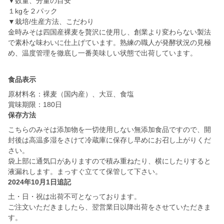
▼数量、分量の目安
１kgを２パック
▼栽培/生産方法、こだわり
金時みそは四国産裸麦を贅沢に使用し、創業より変わらない製法
で素朴な味わいに仕上げています。熟練の職人が発酵状況の見極
め、温度管理を徹底し一番美味しい状態で出荷しています。
食品表示
原材料名：裸麦（国内産）、大豆、食塩
賞味期限：180日
保存方法
こちらのみそは添加物を一切使用しない無添加食品ですので、開
封後は高温多湿をさけて冷蔵庫に保存し早めにお召し上がりくだ
さい。
袋上部に通気口がありますので積み重ねたり、横にしたりすると
液漏れします。まっすぐ立てて保管して下さい。
2024年10月1日追記
土・日・祝は出荷不可となっております。
ご注文いただきましたら、翌営業日以降出荷をさせていただきま
す。