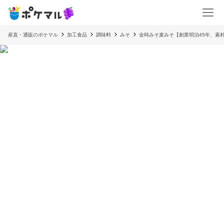
産直・通販のポケマル
加工食品
調味料
みそ
金時みそ麦みそ【創業明治45年、素