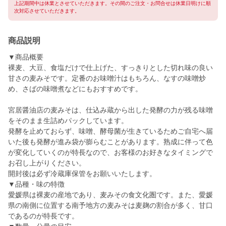
上記期間中は休業とさせていただきます。その間のご注文・お問合せは休業日明けに順
次対応させていただきます。
商品説明
▼商品概要
裸麦、大豆、食塩だけで仕上げた、すっきりとした切れ味の良い
甘さの麦みそです。定番のお味噌汁はもちろん、なすの味噌炒
め、さばの味噌煮などにもおすすめです。
宮居醤油店の麦みそは、仕込み蔵から出した発酵の力が残る味噌
をそのまま生詰めパックしています。
発酵を止めておらず、味噌、酵母菌が生きているためご自宅へ届
いた後も発酵が進み袋が膨らむことがあります。熟成に伴って色
が変化していくのが特長なので、お客様のお好きなタイミングで
お召し上がりください。
開封後は必ず冷蔵庫保管をお願いいたします。
▼品種・味の特徴
愛媛県は裸麦の産地であり、麦みその食文化圏です。また、愛媛
県の南側に位置する南予地方の麦みそは麦麹の割合が多く、甘口
であるのが特長です。