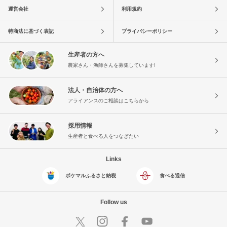
運営会社
利用規約
特商法に基づく表記
プライバシーポリシー
生産者の方へ
農家さん・漁師さんを募集しています!
法人・自治体の方へ
アライアンスのご相談はこちらから
採用情報
生産者と食べる人をつなぎたい
Links
ポケマルふるさと納税
食べる通信
Follow us