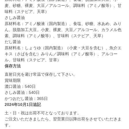
麦、砂糖、裸麦、大豆／アルコール、調味料（アミノ酸等）、甘
味料（ステビア、天草）
さしみ醤油
原材料名：アミノ酸液（国内製造）、食塩、砂糖、水あめ、みり
ん、脱脂加工大豆、小麦、裸麦、大豆／アルコール、カラメル色
素、調味料（アミノ酸等）、甘味料（ステビア、天草）
だし醤油
原材料名：しょうゆ（国内製造）（小麦・大豆を含む）、魚介エ
キス（さばを含む）みりん／調味料（アミノ酸等）、アルコー
ル、甘味料（ステビア、甘草）
保存方法
直射日光を避け常温で保存して下さい。
賞味期限
濃口醤油：540日
さしみ醤油：540日
かつおだし醤油：365日
2024年10月1日追記
土・日・祝は出荷不可となっております。
ご注文いただきましたら、翌営業日以降出荷をさせていただきま
す。