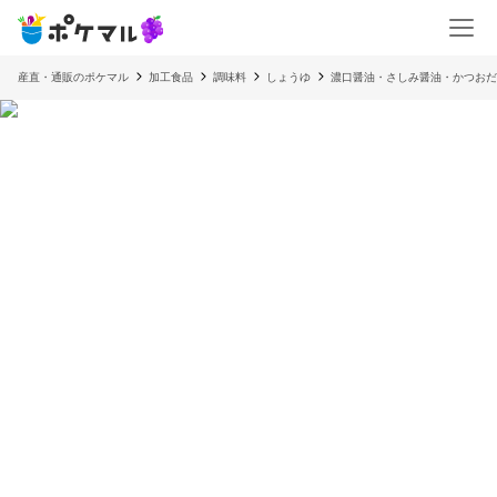
産直・通販のポケマル
加工食品
調味料
しょうゆ
濃口醤油・さしみ醤油・かつおだ