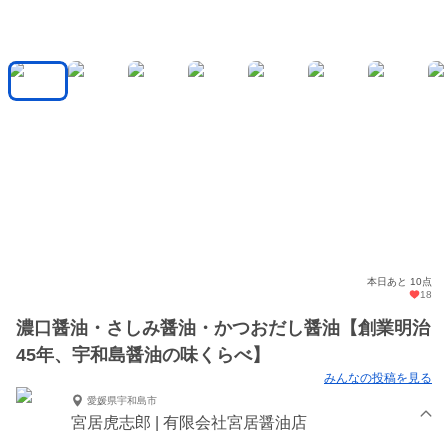
本日あと 10点
18
濃口醤油・さしみ醤油・かつおだし醤油【創業明治
45年、宇和島醤油の味くらべ】
みんなの投稿を見る
愛媛県宇和島市
宮居虎志郎 | 有限会社宮居醤油店