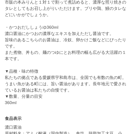
市販の本みりんと１対１で割って煮詰めると、濃厚な照り焼きの
タレとしてもお召し上がりいただけます。ブリや鶏、鰻のタレな
どにいかがでしょうか。
・かつおだししょうゆ360ml
濃口醤油にかつおの濃厚なエキスを加えただし醤油です。
旨味のあるこちらのお醤油は、冷奴、卵かけご飯などにぴったり
です。
また煮物、丼もの、麺のつゆにとお料理の幅も広がる大活躍の１
本です。
▼品種・味の特徴
私たちの拠点である愛媛県宇和島市は、全国でも有数の魚の町。
うまい魚がある町には、旨い醤油があります。長年地元で愛され
ているお醤油は私たちの自慢です。
▼数量、分量の目安
360ml
食品表示
濃口醤油
原材料名：アミノ酸液（国内製造）、食塩、脱脂加工大豆、小