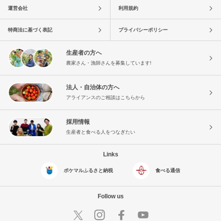
運営会社
利用規約
特商法に基づく表記
プライバシーポリシー
生産者の方へ
農家さん・漁師さんを募集しています!
法人・自治体の方へ
アライアンスのご相談はこちらから
採用情報
生産者と食べる人をつなぎたい
Links
ポケマルふるさと納税
食べる通信
Follow us