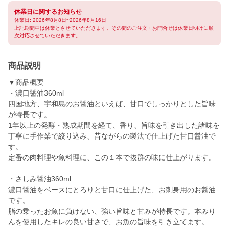
休業日に関するお知らせ
休業日: 2026年8月8日~2026年8月16日
上記期間中は休業とさせていただきます。その間のご注文・お問合せは休業日明けに順
次対応させていただきます。
商品説明
▼商品概要
・濃口醤油360ml
四国地方、宇和島のお醤油といえば、甘口でしっかりとした旨味
が特長です。
1年以上の発酵・熟成期間を経て、香り、旨味を引き出した諸味を
丁寧に手作業で絞り込み、昔ながらの製法で仕上げた甘口醤油で
す。
定番の肉料理や魚料理に、この１本で抜群の味に仕上がります。
・さしみ醤油360ml
濃口醤油をベースにとろりと甘口に仕上げた、お刺身用のお醤油
です。
脂の乗ったお魚に負けない、強い旨味と甘みが特長です。本みり
んを使用したキレの良い甘さで、お魚の旨味を引き立てます。