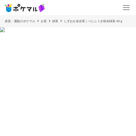
産直・通販のポケマル
お茶
緑茶
しずおか金谷茶｜べにふうき粉末緑茶 40ｇ