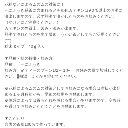
花粉などによるムズムズ対策に！
べにふうき緑茶に含まれるメチル化カテキンは9０℃以上のお湯に
溶出しますので、必ず熱湯で溶かしたものをお飲みください。
（やけどにご注意ください。）
カテキンの性質上、苦み・渋みが出ます。
熱湯で淹れたものを水で薄め、うがい茶としてもご活用ください
(^^)
粉末タイプ 40ｇ入り
▼品種・味の特徴・飲み方
品種 「べにふうき」
飲み方 🍃ティースプーン1/2～１杯 お好みの量で加減してくだ
さい。🌡熱湯 よくかき混ぜてください。
※花粉によるムズムズ対策としてお飲みになる場合は症状が出始
める１ヶ月程前から、早めの飲用をお勧めします。
※体調によっては胃もたれを感じる場合がありますので、空腹時
を避けてお飲みいただくことをお勧めします。
▼こだわり
自園の茶葉100％で作っています。