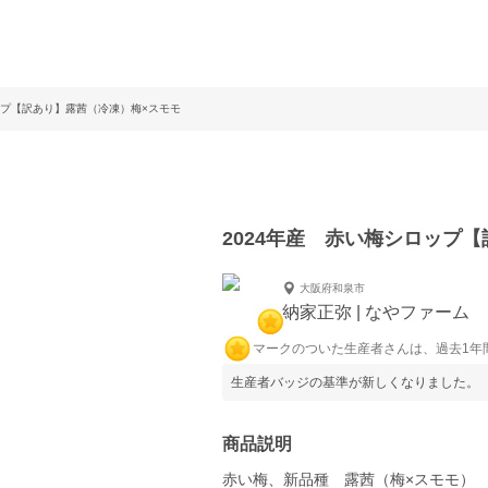
ップ【訳あり】露茜（冷凍）梅×スモモ
2024年産 赤い梅シロップ
大阪府和泉市
納家正弥 | なやファーム
マークのついた生産者さんは、過去1年
生産者バッジの基準が新しくなりました。
商品説明
赤い梅、新品種 露茜（梅×スモモ）