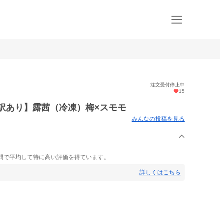
注文受付停止中
15
【訳あり】露茜（冷凍）梅×スモモ
みんなの投稿を見る
間で平均して特に高い評価を得ています。
詳しくはこちら