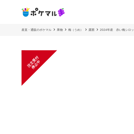
産直・通販のポケマル
果物
梅（うめ）
露茜
2024年産 赤い梅シロ
注
文
受
付
停
止
中