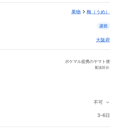
果物
梅（うめ）
露茜
大阪府
ポケマル提携のヤマト便
配送区分:
不可
3~6日