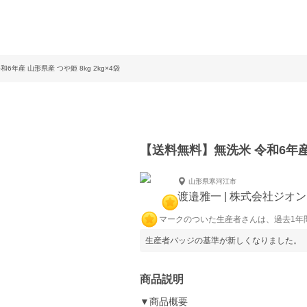
6年産 山形県産 つや姫 8kg 2kg×4袋
【送料無料】無洗米 令和6年産 山
山形県寒河江市
渡邉雅一 | 株式会社ジオ
マークのついた生産者さんは、過去1年
生産者バッジの基準が新しくなりました。
商品説明
▼商品概要