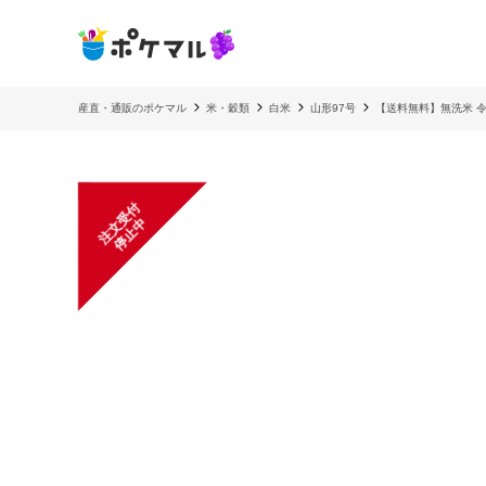
産直・通販のポケマル
米・穀類
白米
山形97号
【送料無料】無洗米 令和
注
文
受
付
停
止
中