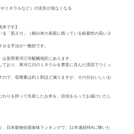
ンやミネラルなど）の流失が低なくなる
洗米です】
いる「肌ヌカ」（精白米の表面に残っている粘着性の高いヌ
。
させる手法が一般的です。
、山形県寒河江市醍醐地区にあります。
しており、寒河江川のミネラルを豊富に含んだ清流でつくっ
すので、収穫量は約１割ほど減りますが、その分おいしいお
だわりを持って生産したお米を、自信をもってお届けいたし
り、日本穀物全国食味ランキングで、11年連続特Aに輝いた