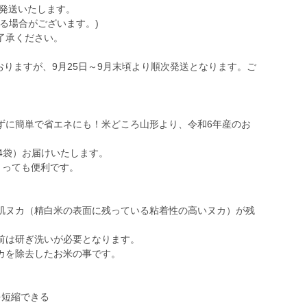
次発送いたします。
る場合がございます。)
了承ください。
ておりますが、9月25日～9月末頃より順次発送となります。ご
ずに簡単で省エネにも！米どころ山形より、令和6年産のお
×4袋）お届けいたします。
とっても便利です。
肌ヌカ（精白米の表面に残っている粘着性の高いヌカ）が残
前は研ぎ洗いが必要となります。
カを除去したお米の事です。
を短縮できる