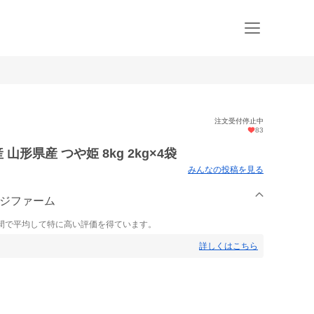
注文受付停止中
83
形県産 つや姫 8kg 2kg×4袋
みんなの投稿を見る
ンジファーム
間で平均して特に高い評価を得ています。
詳しくはこちら