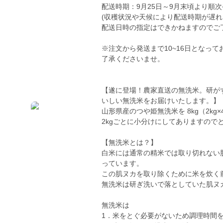
配送時期：9月25日～9月末頃より順
(収穫状況や天候により配送時期が遅れ
配送日時の指定はできかねますのでご
※注文から発送まで10~16日となっ
了承くださいませ。
【遂に登場！農家直送の無洗米。研が
いしい無洗米をお届けいたします。】
山形県産のつや姫無洗米を 8kg（2kg
2kgごとに小分けにしてありますので
【無洗米とは？】
白米には通常の精米では取り切れない
っています。
この肌ヌカを取り除くために米を炊く
無洗米は研ぎ洗いで落としていた肌ヌ
無洗米は
1．米をとぐ必要がないため調理時間