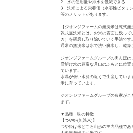
2．水の使用量や排水を低減できる
3．洗米による栄養価（水溶性ビタミ
等のメリットがあります。
【ジオンジファームの無洗米は乾式無
乾式無洗米とは、お米の表面に残って
カ）を研磨し取り除いていく手法です
通常の無洗米は水で洗い脱水し、乾燥
ジオンジファームグループの田んぼは
雪解け水の豊富な月山のふもとに位置
ています。
水温が低い水源の近くで生産していま
米に育っています。
ジオンジファームグループの農家がこ
ます。
▼品種・味の特徴
【つや姫(無洗米)】
つや姫は米どころ山形の主力品種であ
山形県自慢のお米です。